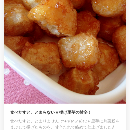
食べだすと、とまらない☆揚げ里芋の甘辛！
食べだすと、とまりません･:*+٩(๑❛ᴗ❛๑)۶.:+ 里芋に片栗粉を
まぶして揚げたものを、甘辛たれで絡めて仕上げました♪