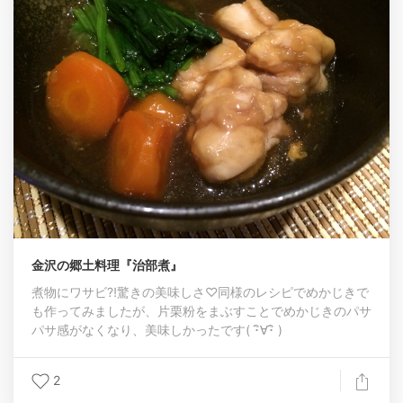
金沢の郷土料理『治部煮』
煮物にワサビ⁈驚きの美味しさ♡同様のレシピでめかじきで
も作ってみましたが、片栗粉をまぶすことでめかじきのパサ
パサ感がなくなり、美味しかったです( ･ิ∀･ิ )
2