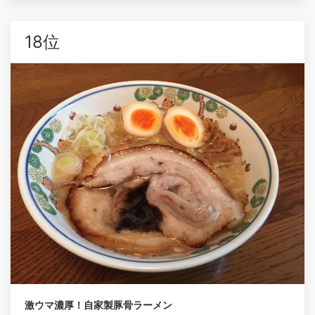
18位
激ウマ濃厚！自家製豚骨ラーメン