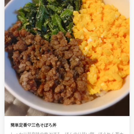
簡単定番♡三色そぼろ丼
しっかり甘辛味の肉そぼろ、ほんのり甘い卵、ほうれん草ナ