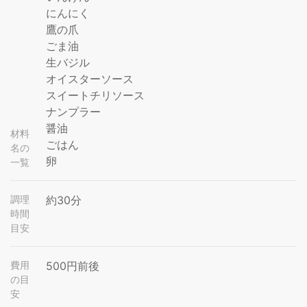
にんにく
鷹の爪
ごま油
生バジル
オイスターソース
スイートチリソース
ナンプラー
醤油
材料
ごはん
名の
卵
一覧
調理
約30分
時間
目安
費用
500円前後
の目
安