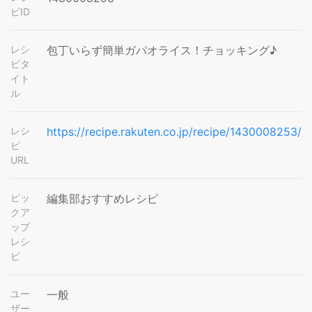
ピID
レシ
包丁いらず簡単ガパオライス！チョッキング♪
ピタ
イト
ル
レシ
https://recipe.rakuten.co.jp/recipe/1430008253/
ピ
URL
ピッ
編集部おすすめレシピ
クア
ップ
レシ
ピ
ユー
一般
ザー