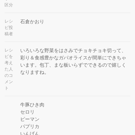
区分
レシ
石倉かおり
ピ投
稿者
レシ
いろいろな野菜をはさみでチョキチョキ切って、
ピを
彩り＆食感豊かなガパオライスが間単にできちゃ
考え
います。包丁、まな板いらずでできるので嬉しく
た人
なりますね。
のコ
メン
ト
牛豚ひき肉
セロリ
ピーマン
パプリカ
いんげん