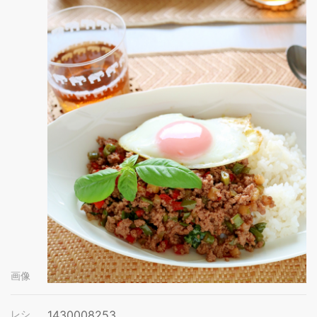
画像
レシ
1430008253