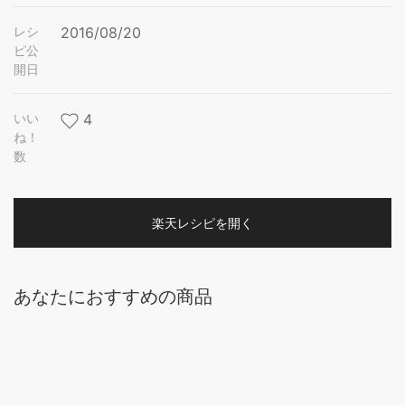
レシ
2016/08/20
ピ公
開日
いい
4
ね！
数
楽天レシピを開く
あなたにおすすめの商品
純国産セロリ 粉末 70g×3袋 【送料無料】【メール便で郵
便ポストにお届け】【代引不可】【時間指定不可】 残留