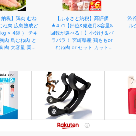
鶏肉 むね
【ふるさと納税】高評価
渋谷ロゴ
 広島熟成ど
★4.71【部位&発送月&容量&
ルシチ(2
 4袋 ） チキ
回数が選べる！】小分け＆バ
鳥むね肉 と
ラバラ！ 宮崎県産 鶏ももor
大容量 業務
むね肉 or セット カット
 唐揚げ 冷
1.5kg〜27kg 肉 お肉 鶏むね
ーシー やわ
肉 鶏肉 鶏 パック 精肉 ムネ
精肉 広島県
もも肉 小分け 鳥肉 ふるさと
無料 【配達
おすすめ 人気 贈り物 おすそ
離島】
分け 宮崎県 送料無料