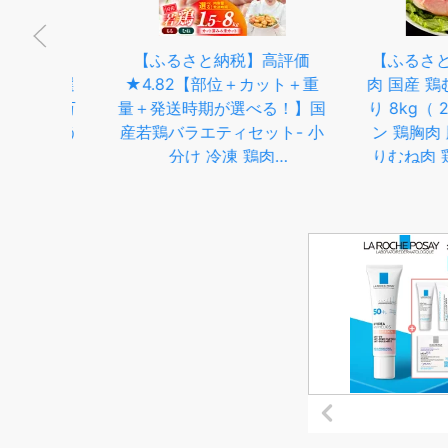
熊本
【ふるさと納税】高評価
【ふるさと納税】
ね 選
★4.82【部位＋カット＋重
肉 国産 鶏むね肉
 1万
量＋発送時期が選べる！】国
り 8kg（ 2kg ×
肉 う
産若鶏バラエティセット- 小
ン 鶏胸肉 胸肉 
期をお
分け 冷凍 鶏肉
りむね肉 鶏 肉 
 肉
1.5kg/2kg/3kg/4kg/3.6kg/5.1kg/6kg/7.2kg/8kg
用 家庭用 お弁当
りむね
もも むね カット済み/未カッ
蔵 ヘルシー ジュ
鳥 と
ト 唐揚げ チキン南蛮 おかず
らか 美味しい 
も肉
送料無料 SKU-3326【宮崎
安芸高田市 送料
県都城市】
不可：沖縄・