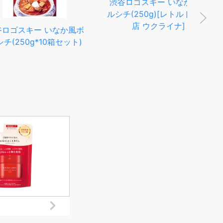
ご
ボ
スキー いなか風ボ
渋谷ロゴスキー いなか風ボ
【カ
50g*10箱セット)
ルシチ(250g)[レトルト 人気
店 ウクライナ]