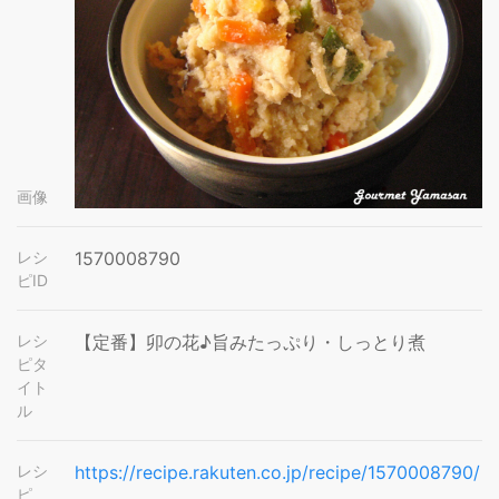
画像
レシ
1570008790
ピID
レシ
【定番】卯の花♪旨みたっぷり・しっとり煮
ピタ
イト
ル
レシ
https://recipe.rakuten.co.jp/recipe/1570008790/
ピ