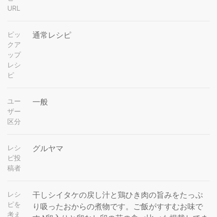
URL
ピッ
通常レシピ
クア
ップ
レシ
ピ
ユー
一般
ザー
区分
レシ
グルヤマ
ピ投
稿者
レシ
干しシイタケの戻し汁と鶏ひき肉の旨みをたっぷ
ピを
り吸ったおからの煮物です。ご飯がすすむお味で
考え