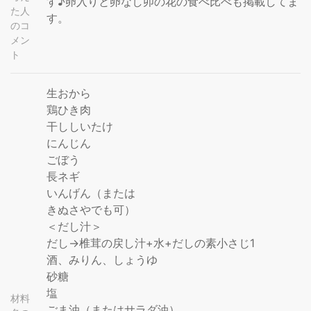
す♪卵入りと卵なし卯の花の食べ比べも掲載してま
た人
す。
のコ
メン
ト
生おから
鶏ひき肉
干ししいたけ
にんじん
ごぼう
長ネギ
いんげん（または
きぬさやでも可）
＜だし汁＞
だし→椎茸の戻し汁+水+だしの素小さじ1
酒、みりん、しょうゆ
砂糖
塩
材料
ごま油（またはサラダ油）