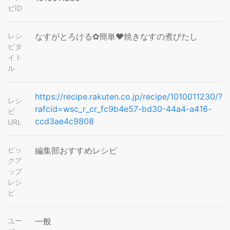
ピID
レシ
なすがとろける✿簡単❤焼きなすの煮びたし
ピタ
イト
ル
https://recipe.rakuten.co.jp/recipe/1010011230/?
レシ
rafcid=wsc_r_cr_fc9b4e57-bd30-44a4-a416-
ピ
ccd3ae4c9808
URL
ピッ
編集部おすすめレシピ
クア
ップ
レシ
ピ
ユー
一般