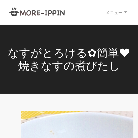
メニュー
なすがとろける✿簡単❤
焼きなすの煮びたし