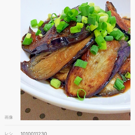
画像
レシ
1010011230