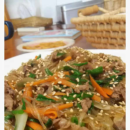
超ヘルシー♡レンジで簡単♡ほぼ豆
ほぼお豆腐だからとってもヘルシーᕷ
(*˘ｰ˘*)ｵｲｼｲ.｡.:*♡ アイスや生
シーはどこいった？笑
0