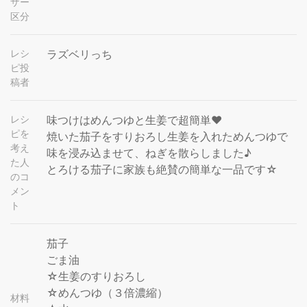
ザー
区分
レシ
ラズベリっち
ピ投
稿者
レシ
味つけはめんつゆと生姜で超簡単❤
ピを
焼いた茄子をすりおろし生姜を入れためんつゆで
考え
味を浸み込ませて、ねぎを散らしました♪
た人
とろける茄子に家族も絶賛の簡単な一品です☆
のコ
メン
ト
茄子
ごま油
☆生姜のすりおろし
☆めんつゆ（３倍濃縮）
材料