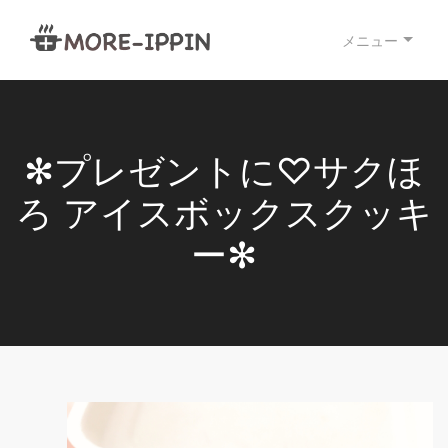
メニュー
✻プレゼントに♡サクほ
ろ アイスボックスクッキ
ー✻