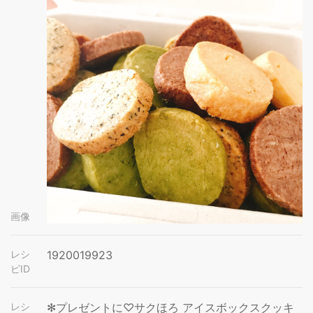
画像
レシ
1920019923
ピID
レシ
✻プレゼントに♡サクほろ アイスボックスクッキ