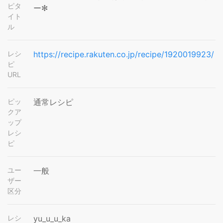
ピタ
ー✻
イト
ル
レシ
https://recipe.rakuten.co.jp/recipe/1920019923/
ピ
URL
ピッ
通常レシピ
クア
ップ
レシ
ピ
ユー
一般
ザー
区分
レシ
yu_u_u_ka