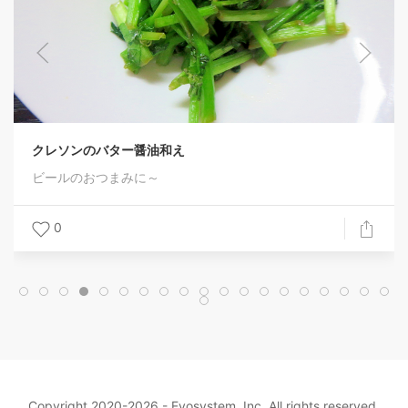
0
醤油和え
に～
Copyright 2020-2026 -
Evosystem, Inc.
All rights reserved.