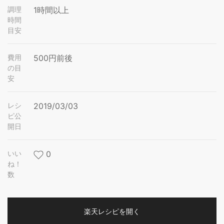
調理
1時間以上
時間
目安
費用
500円前後
の目
安
レシ
2019/03/03
ピ公
開日
いい
0
ね！
数
楽天レシピを開く