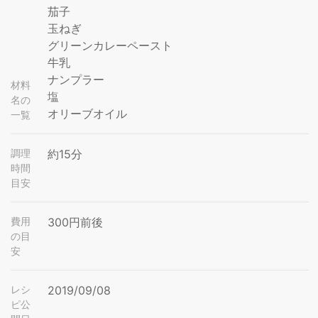
茄子
玉ねぎ
グリーンカレーペースト
牛乳
ナンプラー
材料
塩
名の
オリーブオイル
一覧
調理
約15分
時間
目安
費用
300円前後
の目
安
レシ
2019/09/08
ピ公