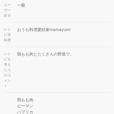
ユー
一般
ザー
区分
レシ
おうち料理愛好家mamayumi
ピ投
稿者
レシ
鶏もも肉とたくさんの野菜で。
ピを
考え
た人
のコ
メン
ト
鶏もも肉
ピーマン
パプリカ