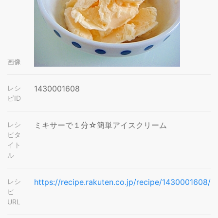
画像
レシ
1430001608
ピID
レシ
ミキサーで１分☆簡単アイスクリーム
ピタ
イト
ル
レシ
https://recipe.rakuten.co.jp/recipe/1430001608/
ピ
URL