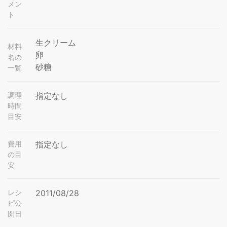
メン
ト
生クリーム
材料
卵
名の
砂糖
一覧
調理
指定なし
時間
目安
費用
指定なし
の目
安
レシ
2011/08/28
ピ公
開日