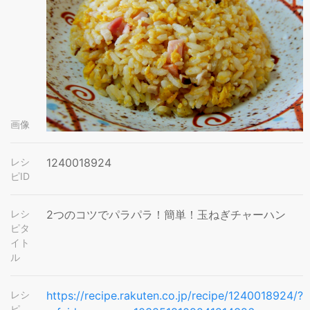
画像
レシ
1240018924
ピID
レシ
2つのコツでパラパラ！簡単！玉ねぎチャーハン
ピタ
イト
ル
レシ
https://recipe.rakuten.co.jp/recipe/1240018924/?
ピ