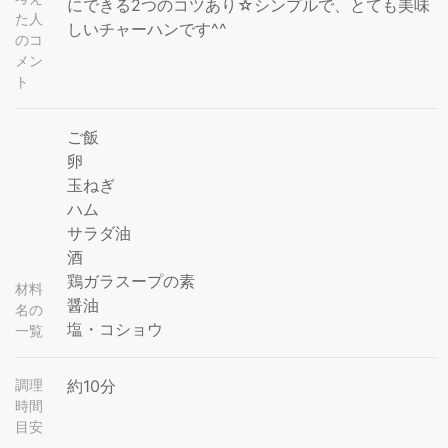
にできる2つのコツあり☆シンプルで、とても美味
た人
しいチャーハンです^^
のコ
メン
ト
ご飯
卵
玉ねぎ
ハム
サラダ油
酒
鶏ガラスープの素
材料
醤油
名の
塩・コショウ
一覧
調理
約10分
時間
目安