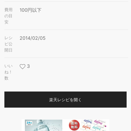
費用
100円以下
の目
安
レシ
2014/02/05
ピ公
開日
いい
3
ね！
数
楽天レシピを開く