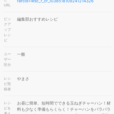
rafcid=wsc_r_cr_1038518109241214326
URL
ピッ
編集部おすすめレシピ
クア
ップ
レシ
ピ
ユー
一般
ザー
区分
レシ
やまさ
ピ投
稿者
レシ
お昼に簡単、短時間でできる玉ねぎチャーハン！材
ピを
料も少なく準備もらくらく！チャーハンをパラパラ
考え