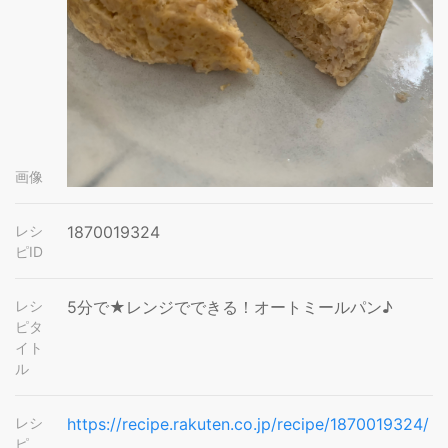
画像
レシ
1870019324
ピID
レシ
5分で★レンジでできる！オートミールパン♪
ピタ
イト
ル
レシ
https://recipe.rakuten.co.jp/recipe/1870019324/
ピ