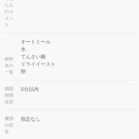
た人
のコ
メン
ト
オートミール
水
てんさい糖
材料
ドライイースト
名の
卵
一覧
調理
5分以内
時間
目安
費用
指定なし
の目
安