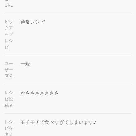
URL
ピッ
通常レシピ
クア
ップ
レシ
ピ
ユー
一般
ザー
区分
レシ
かさささささささ
ピ投
稿者
レシ
モチモチで食べすぎてしまいます♪
ピを
考え