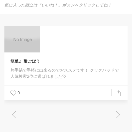
気に入った献立は「いいね！」ボタンをクリックしてね！
ドライプ
半生状態
を 手作りで
酢ごぼう
手軽に出来るのでおススメです！ クックパッドで
0
2位に選ばれました♡