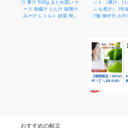
汁 豚汁 500g まとめ買い ケ
ット （豚汁、け
 備蓄
ース 巻繊汁 とん汁 味噌汁
いも煮汁） 1年
学校
みそ汁 レトルト 総菜 簡単
プ飯 御中元 お中
策 お
美味しい アイリスオーヤマ
可】
【iris_dl05】
おすすめの献立