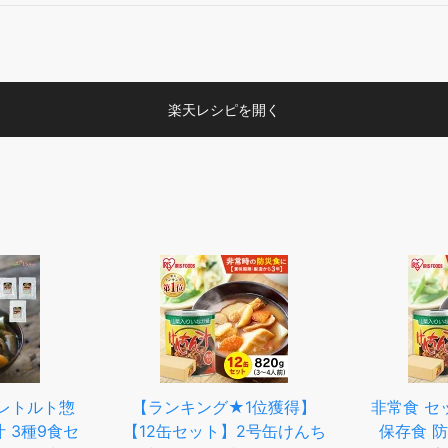
楽天レシピを開く
レトルト惣
【ランキング★1位獲得】
非常食 セッ
 3種9食セ
【12缶セット】2号缶けんち
保存食 