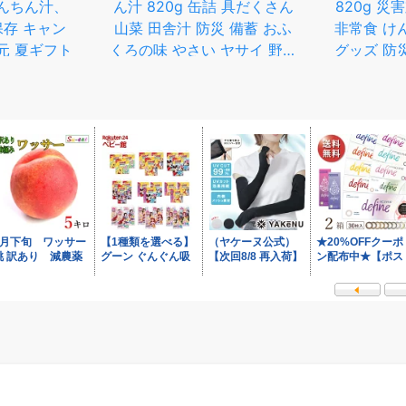
んちん汁、
ん汁 820g 缶詰 具だくさん
820g 災
保存 キャン
山菜 田舎汁 防災 備蓄 おふ
非常食 け
元 夏ギフト
くろの味 やさい ヤサイ 野菜
グッズ 防
非常食 保存食 アイリスフー
おかず 備
ズ
リ