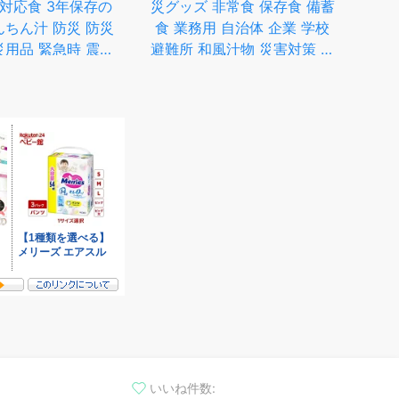
害対応食 3年保存の
災グッズ 非常食 保存食 備蓄
個
んちん汁 防災 防災
食 業務用 自治体 企業 学校
汁 
災用品 緊急時 震災
避難所 和風汁物 災害対策 お
ー
蓄 缶詰 山菜 アイ
取り寄せ商品【後払い不可】
み
スフーズ
美
いいね件数: