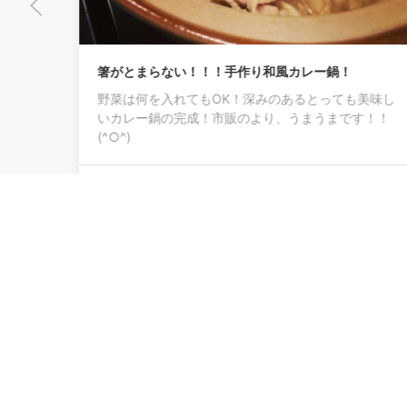
箸がとまらない！！！手作り和風カレー鍋！
野菜は何を入れてもOK！深みのあるとっても美味し
いカレー鍋の完成！市販のより、うまうまです！！
(^○^)
0
ど