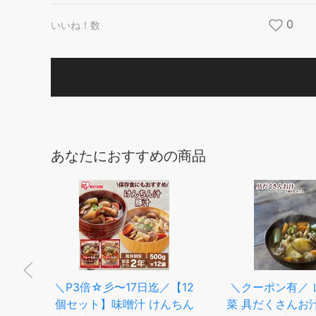
0
いいね！数
あなたにおすすめの商品
＼P3倍☆彡〜17日迄／【12
＼クーポン有／ 
号缶
個セット】味噌汁 けんちん
菜 具だくさんお汁
2 防