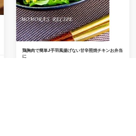
鶏胸肉で簡単♪手羽風揚げない甘辛照焼チキンお弁当
に
鶏胸肉なのにウイング風♬骨が無いので食べ易くお
弁当にもピッタリ♡油で揚げないのでヘルシーです♪
0