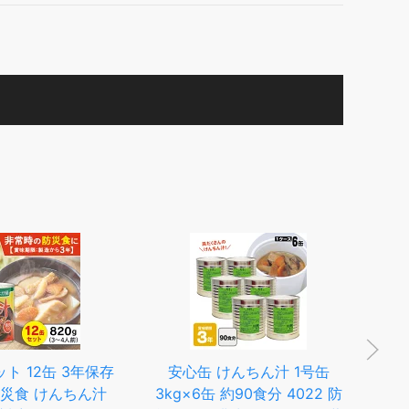
ト 12缶 3年保存
安心缶 けんちん汁 1号缶
防災食 けんちん汁
3kg×6缶 約90食分 4022 防
＼P