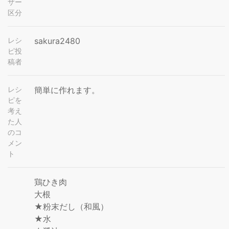
ザー
区分
レシ
sakura2480
ピ投
稿者
レシ
簡単に作れます。
ピを
考え
た人
のコ
メン
ト
鶏ひき肉
大根
★粉末だし（和風）
★水