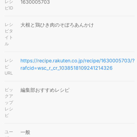
レシ
1630005703
ピID
レシ
大根と鶏ひき肉のそぼろあんかけ
ピタ
イト
ル
レシ
https://recipe.rakuten.co.jp/recipe/1630005703/?
ピ
rafcid=wsc_r_cr_1038518109241214326
URL
ピッ
編集部おすすめレシピ
クア
ップ
レシ
ピ
ユー
一般