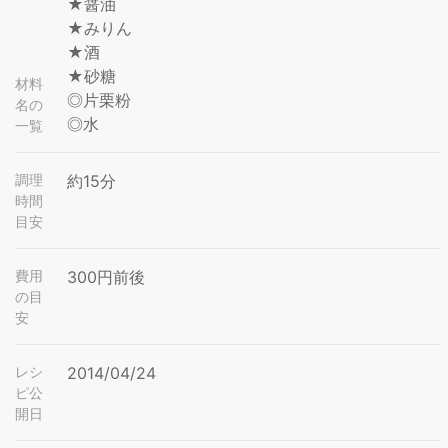
★醤油
★みりん
★酒
★砂糖
材料
◎片栗粉
名の
◎水
一覧
調理
約15分
時間
目安
費用
300円前後
の目
安
レシ
2014/04/24
ピ公
開日