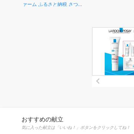
ズ・
ァーム ふるさと納税 さつま
つま芋
いも 生芋 ふるさと納税 焼き
安納
芋 ホクホク ねっとり 蜜が出
やつ
るほど 甘い 安納芋 芋 ふる
【JA
さと 人気 ランキング
おすすめの献立
気に入った献立は「いいね！」ボタンをクリックしてね！