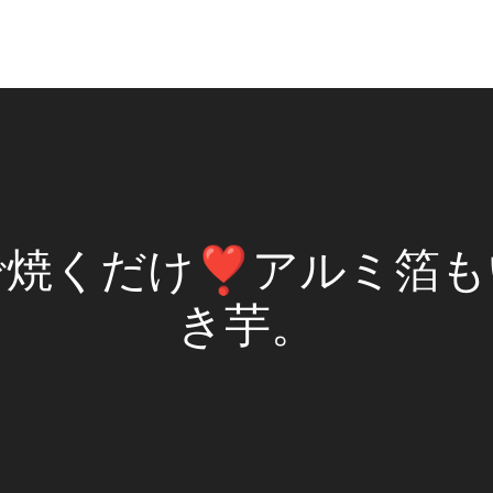
焼くだけ❣️アルミ箔
き芋。