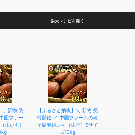
楽天レシピを開く
＼ 新物 受
【ふるさと納税】＼ 新物 受
島中園ファー
付開始 ／ 中園ファームの種
（生いも）
子島安納いも（生芋）Sサイ
kg
ズ10kg