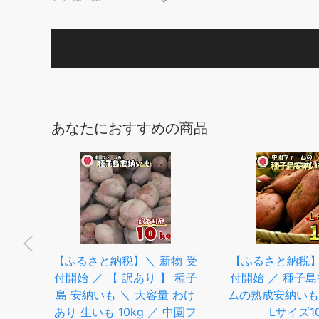
あなたにおすすめの商品
予約
【ふるさと納税】＼ 新物 受
【ふるさと納税】
中旬頃
付開始 ／ 【 訳あり 】 種子
付開始 ／ 種子
量限
島 安納いも ＼ 大容量 わけ
ムの熟成安納いも
子島
あり 生いも 10kg ／ 中園フ
Lサイズ10