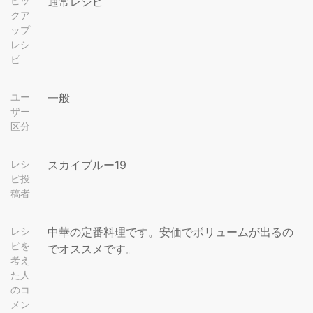
ピッ
通常レシピ
クア
ップ
レシ
ピ
ユー
一般
ザー
区分
レシ
スカイブルー19
ピ投
稿者
レシ
中華の定番料理です。安価でボリュームが出るの
ピを
でオススメです。
考え
た人
のコ
メン