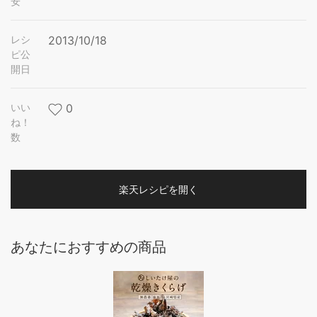
安
レシ
2013/10/18
ピ公
開日
いい
0
ね！
数
楽天レシピを開く
あなたにおすすめの商品