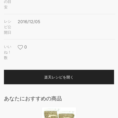
の目
安
レシ
2016/12/05
ピ公
開日
いい
0
ね！
数
楽天レシピを開く
あなたにおすすめの商品