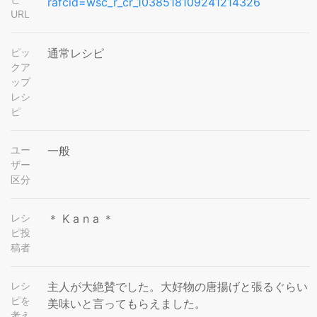
rafcid=wsc_r_cr_1038518109241214326
URL
ピッ
通常レシピ
クア
ップ
レシ
ピ
ユー
一般
ザー
区分
レシ
＊ K a n a ＊
ピ投
稿者
レシ
主人が大絶賛でした。大好物の唐揚げと張るぐらい
ピを
美味いと言ってもらえました。
考え