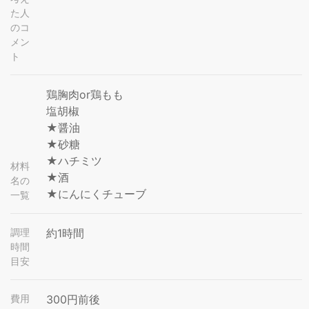
た人
のコ
メン
ト
鶏胸肉or鶏もも
塩胡椒
★醤油
★砂糖
★ハチミツ
材料
★酒
名の
★にんにくチューブ
一覧
調理
約1時間
時間
目安
費用
300円前後