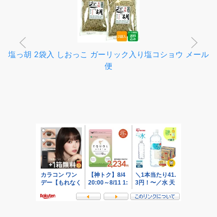
塩っ胡 2袋入 しおっこ ガーリック入り塩コショウ メール
便