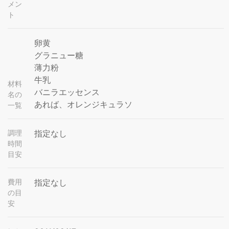
メン
ト
卵黄
グラニュー糖
薄力粉
牛乳
材料
バニラエッセンス
名の
あれば、オレンジキュラソ
一覧
調理
指定なし
時間
目安
費用
指定なし
の目
安