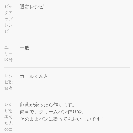
ピッ
通常レシピ
クア
ップ
レシ
ピ
ユー
一般
ザー
区分
レシ
カールくん♪
ピ投
稿者
レシ
卵黄が余ったら作ります。
ピを
簡単で、クリームパン作りや。
考え
そのままパンに塗ってもおいしいです！
た人
のコ