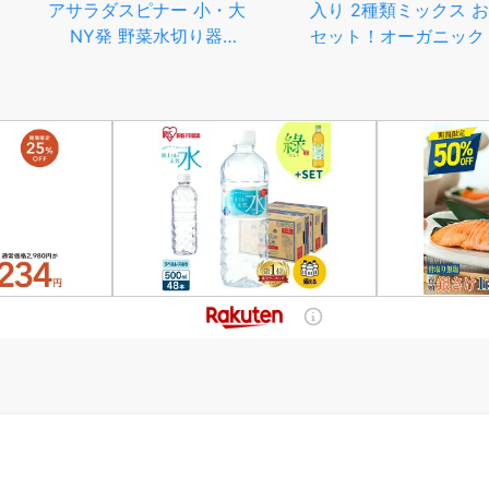
ー 小・大
入り 2種類ミックス お得な
し 寛文五
水切り器
セット！オーガニック 時短
うどん・切
d Spinner)
調理 ミックス野菜 送料無料
袋 15人前
回転式 野菜
を 秋田 
ボウル コン
間 約3分
 レビューキ
長期保存 
ン】
グ