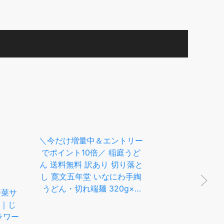
量中＆エントリー
【ふるさと納税】＼ ランキ
10倍／ 稲庭うど
ング 1位／【選べる7種】山
≪今
料 訳あり 切り落と
形の麺類セット 56人前 大容