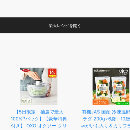
楽天レシピを開く
選で最大
有機JAS 国産 冷凍温野菜サ
＼今だけ増
】【豪華特典
ラダ 200g×6袋・10袋｜じ
でポイント
クソー クリ
ゃがいも入り＆カリフラワー
ん 送料無