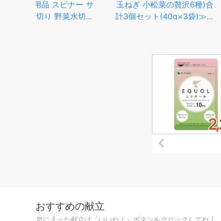
ー サ
玉ねぎ 小松菜の贅沢6種)合
アサラダスピナ
水切り
計3個セット(40g×3袋)≫簡
NY発 野菜
ッチン
単便利♪お味噌汁の具【国産
11230500 (Sala
水切り
野菜使用】カップ麺 サラダ
【水切り器 手動 
サラダ
炊き込みご飯に【保存食 非
サラダ 押すだけ 
ザル
常食】吉良食品 九州老舗ホ
パクト キッチン
シサン
ャンペー
おすすめの献立
気に入った献立は「いいね！」ボタンをクリックしてね！