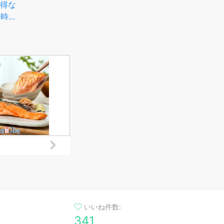
買
年堂 いなにわ手綯
量 麺類 食べ比べ 乾麺 200g
うど
れ端麺 320g×5
× 28袋 蕎麦 そば 冷麦 ひや
場
 職人手作りの 乾麺
むぎ そうめん 麺 詰め合わせ
どん
からお届け！茹で時
セット 常温保存 長期保存 備
グ 
 稲庭 うどん 時短
蓄 簡易包装 業務用 ご家庭用
かんざし ローリン
高評価 送料無料 山形 山形県
ストック
天童市
いいね件数:
341