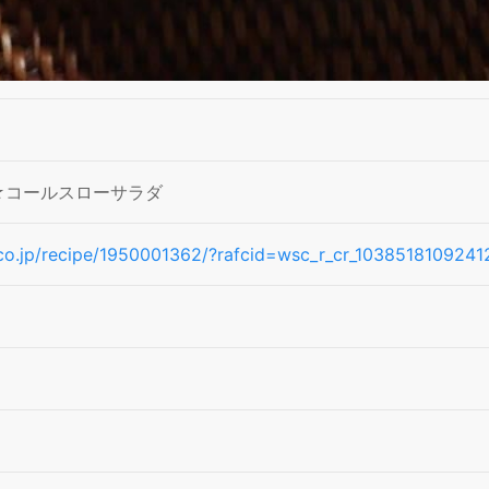
☆コールスローサラダ
n.co.jp/recipe/1950001362/?rafcid=wsc_r_cr_103851810924