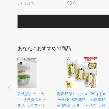
0
いいね！数
あなたにおすすめの商品
ユカ
乾燥野菜ミックス 120g【メ
【5日限定！抽
ピナ
ール便 送料無料】≪乾燥野
100%Pバック
スピナ
菜 (白菜 人参 キャベツ 大根
付き】 OXO オ