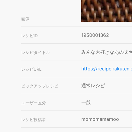
画像
1950001362
レシピID
みんな大好きなあの味
レシピタイトル
https://recipe.rakute
レシピURL
通常レシピ
ピックアップレシピ
一般
ユーザー区分
momomamamoo
レシピ投稿者