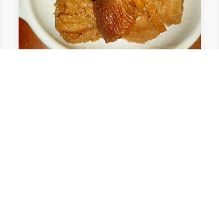
臭みがなく柔らか～い♪簡単な猪の角煮
父が猪猟をするので良く食べる猪肉。 臭みも無く、
箸で切れるほど柔らか～い角煮。 脂もとろけてます
♪ 圧力鍋で簡単！ご飯が進むので夕食の一品にいか
がですか？
0