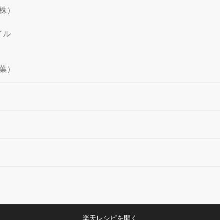
株）
イル
葉）
楽天レシピを開く