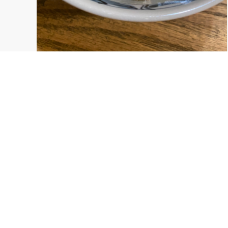
あるもので簡単に！参鶏湯風スープ
覚書き用。。。 お米を入れない参鶏湯風のスープで
す。 下ごしらえなどほぼなし！材料いれてことこと
煮るだけで簡単〜！
0