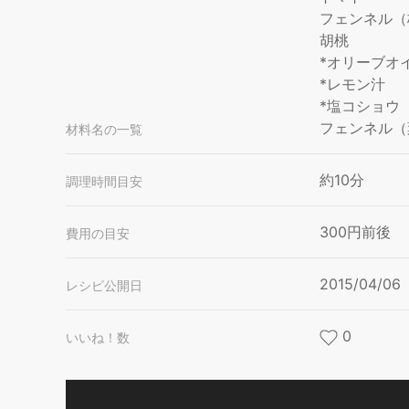
フェンネル（
胡桃
*オリーブオ
*レモン汁
*塩コショウ
フェンネル（
材料名の一覧
約10分
調理時間目安
300円前後
費用の目安
2015/04/06
レシピ公開日
0
いいね！数