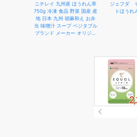
タリ
ニチレイ 九州産 ほうれん草
ジェフダ そのまま
管理品
750g 冷凍 食品 野菜 国産 産
トほうれん草(IQ
ぱく
地 日本 九州 胡麻和え お弁
甘味
当 味噌汁 スープ ベジタブル
用
ブランド メーカー オリジナ
ガ)
ル 冷凍食品 大容量 保存 賞
味期限 解凍 便利 時短 簡単
手軽 レシピ アレンジ ストッ
ク 買い置き まとめ買い
【Costco コストコ】