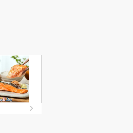
屋総本家 兵庫県 三田市
と納税】 大山ハム
3d28bae570027] ふるさと
ム ソーセージ 6～
納税 スピード配送 贈答 化粧
【
合わせ DLG-402
箱 熟成ハム 詰合せ 手作りハ
 YG-06 肉 肉加工
ム ESSE ふるさとグランプ
32
 ボンレスハム ベー
リ 2023 金賞受賞
吟王
パーシンケン 生ハ
6種
ウインナー ポチキ
ト 
 肩ロース あらび
 お取り寄せグルメ
 鳥取県 米子市