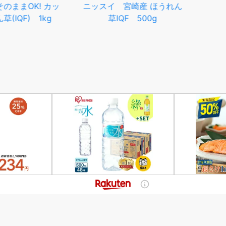
OK! カッ
ニッスイ 宮崎産 ほうれん
【ふるさ
F) 1kg
草IQF 500g
選べる ハ
7品 詰め
DLG-404
品 加工品
コン ペッ
ム ポーク
ウインナー
き 粗挽き
送料無料