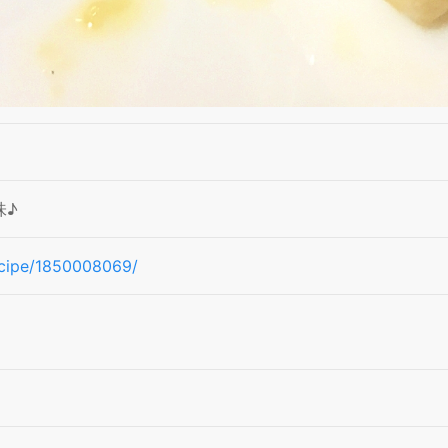
味♪
recipe/1850008069/