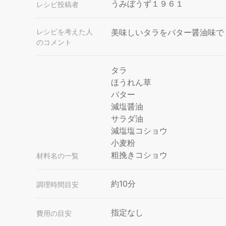
うみぼうず１９６１
レシピ投稿者
レシピを考えた人
美味しいタラをバター醤油味で
のコメント
タラ
ほうれん草
バター
減塩醤油
サラダ油
減塩塩コショウ
小麦粉
粗挽きコショウ
材料名の一覧
約10分
調理時間目安
指定なし
費用の目安