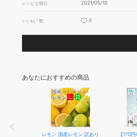
2021/05/10
レシピ公開日
0
いいね！数
あなたにおすすめの商品
99
レモン 国産レモン 訳あり
【170円OFF