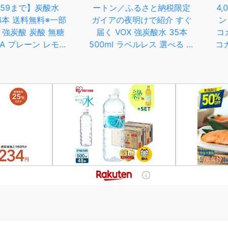
まで】炭酸水
ートン／ふるさと納税限定
4,072
送料無料※一部
ガイアの夜明けで紹介 すぐ
ント10倍 8
 炭酸 無糖
届く VOX 強炭酸水 35本
コカコーラ
レーン レモン
500ml ラベルレス 選べる ス
コカコーラ
ルーツ ラ
トレート レモン 1箱 2箱 3箱
伝 アクエ
割り材 箱買
大容量 炭酸水 ハイボール 割
茶 爽健美
ライフドリン
り材 ソーダ 高評価 防災 ふ
ジア 440m
FEDRINK
るさと納税 ランキング
650ml 
DA
6000円以内 まとめ買 炭酸
り×2ケ
飲料