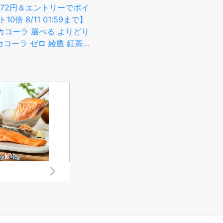
【
円＆エントリーでポイ
サム CTC 500g オーガニッ
紅茶
/11 01:59まで】
ク 無添加 (香料不使用 酸化
合わ
 選べる よりどり
防止剤不使用 保存料不使用
合わ
 ゼロ 綾鷹 紅茶花
着色料不使用) 有機JASアッ
め
リアス やかんの麦
サムティー リーフ チャイ ミ
ンク
茶 アイシー ジョー
ルクティー アイスティー お
l 490ml 500ml
茶 インド産大容量 業務用 お
ペットボトル 24本入
徳用 送料無料 サンタローサ
ース【送料無料】