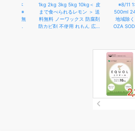
8本
1kg 2kg 3kg 5kg 10kg＜ 皮
※8/11 1:59
無料※
まで食べられるレモン ＞ 送
500ml 24本 
酸 無
料無料 ノーワックス 防腐剤
地域除く 強炭酸
ン レ
防カビ剤 不使用 れもん 広島
OZA SODA プ
ルー
県産 他 わけあり 不揃い
ピンクグレープフ
 ま
100％ 箱買い ワックス 不使
イム ラベルレス 
クカ
用 大きさ おまかせ ビタミン
い まとめ買い 
ZAO
C くだもの 果実 柑橘 家庭用
クカンパニー LI
ZAO SO