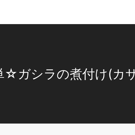
単☆ガシラの煮付け(カサ