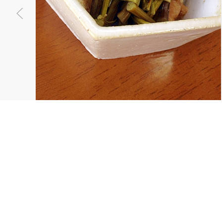
カリット
こんがり
が溢れ出
ムパーテ
OK〜
らびと油あげの煮物
0
らびと油揚げの煮物です。
0