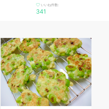
いいね件数:
341
まるで洋食屋さん♡
♡
デミグラスよりさっ
いしい、特製のソー
ウケバッチリなオムライ
0