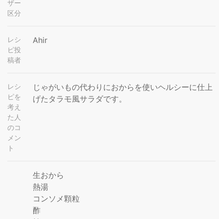
ザー
区分
レシ
Ahir
ピ投
稿者
レシ
じゃがいもの代わりにおからを使いヘルシーに仕上
ピを
げたタラモ風サラダです。
考え
た人
のコ
メン
ト
生おから
熱湯
コンソメ顆粒
酢