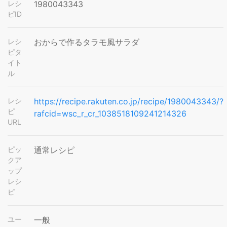
レシ
1980043343
ピID
レシ
おからで作るタラモ風サラダ
ピタ
イト
ル
レシ
https://recipe.rakuten.co.jp/recipe/1980043343/?
ピ
rafcid=wsc_r_cr_1038518109241214326
URL
ピッ
通常レシピ
クア
ップ
レシ
ピ
ユー
一般