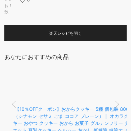
ね！
数
楽天レシピを開く
あなたにおすすめの商品
【10％OFFクーポン】おからクッキー 5種 個包装 800g
（シナモン セサミ ごま ココア プレーン）｜ オカラクッ
キー おやつ クッキー おから お菓子 グルテンフリー ダイ
エット 豆乳クッキー ヘルシー おかし 低糖質 糖質オフ 健
康 小麦粉不使用 腹持ち 詰め合わせ 糖質制限