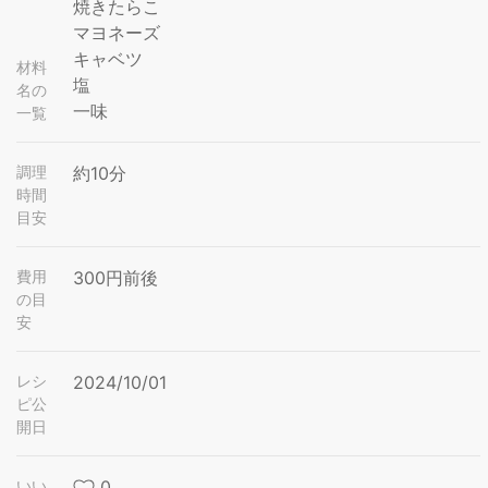
焼きたらこ
マヨネーズ
キャベツ
材料
塩
名の
一味
一覧
調理
約10分
時間
目安
費用
300円前後
の目
安
レシ
2024/10/01
ピ公
開日
いい
0