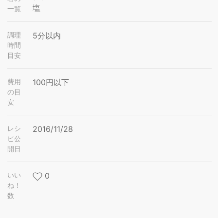
塩
一覧
調理
5分以内
時間
目安
費用
100円以下
の目
安
レシ
2016/11/28
ピ公
開日
いい
0
ね！
数