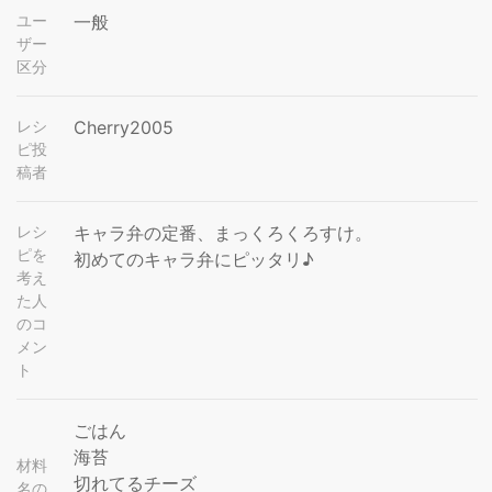
ユー
一般
ザー
区分
レシ
Cherry2005
ピ投
稿者
レシ
キャラ弁の定番、まっくろくろすけ。
ピを
初めてのキャラ弁にピッタリ♪
考え
た人
のコ
メン
ト
ごはん
海苔
材料
切れてるチーズ
名の