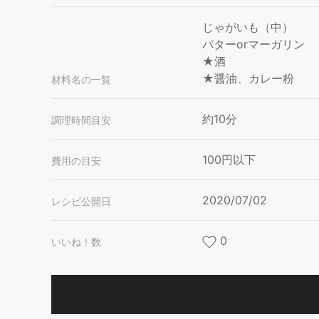
じゃがいも（中）
バターorマーガリン
★酒
★醤油、カレー粉
材料名の一覧
約10分
調理時間目安
100円以下
費用の目安
2020/07/02
レシピ公開日
0
いいね！数