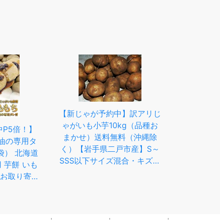
【新じゃが予約中】訳アリじ
ゃがいも小芋10kg（品種お
P5倍！】
まかせ）送料無料（沖縄除
油の専用タ
く）【岩手県二戸市産】S～
袋） 北海道
SSS以下サイズ混合・キズ変
 芋餅 いも
形などあり・この商品を同一
 お取り寄せ
配送先2ケース注文で1注文
 贈答 御中
当り他品種1kgプレゼント
暮 お歳暮
【食材としてご理解のあるお
客様のみ購入いただけます】