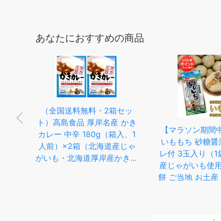
あなたにおすすめの商品
（全国送料無料・2箱セッ
ト）高島食品 厚岸名産 かき
予約
【マラソン期間中
カレー 中辛 180g（箱入、1
旬以
いももち 砂糖醤
人前）×2箱（北海道産じゃ
容量
レ付 3玉入り（1
がいも・北海道厚岸産かき使
ゃが
産じゃがいも使用
用）（レトルト 海鮮カレー
5〜
餅 ご当地 お土産
シーフード オイスター 牡蠣
ャガイ
プレゼント ギフト
北海道 ご当地カレー）≪ギ
定 数
元 お中元 御歳
フト 日時指定不可≫
トサラ