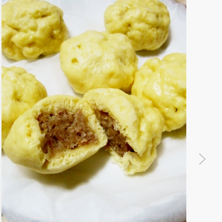
フライ
キッシ
しゃれ
すぐで
ッシュ
1