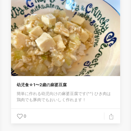
幼児食☆1〜2歳の麻婆豆腐
簡単に作れる幼児向けの麻婆豆腐です(^^) ひき肉は
鶏肉でも豚肉でもおいしく作れます！
0