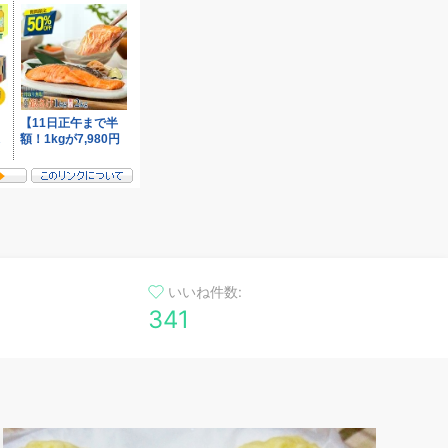
いいね件数:
341