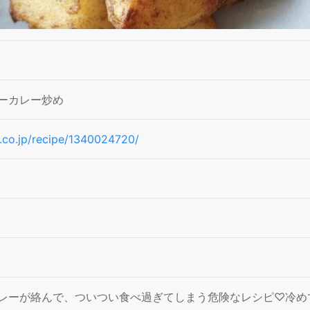
ーカレー炒め
n.co.jp/recipe/1340024720/
レーが絡んで、ついつい食べ過ぎてしまう危険なレシピ♡冷め