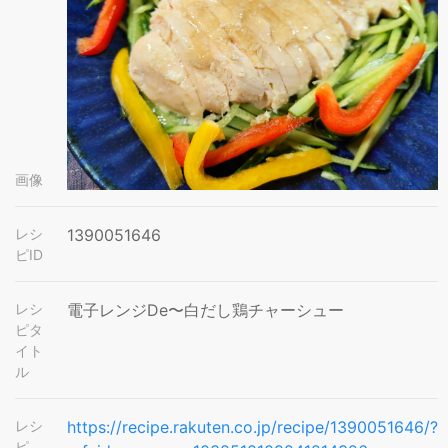
画像
レシ
1390051646
ピID
レシ
電子レンジDe〜白だし鶏チャーシュー
ピタ
イト
ル
レシ
https://recipe.rakuten.co.jp/recipe/1390051646/?
ピ