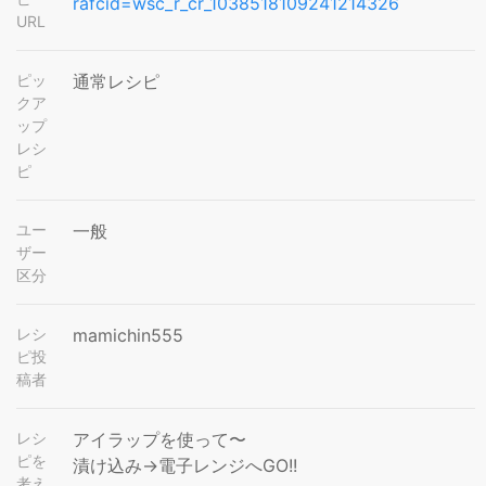
rafcid=wsc_r_cr_1038518109241214326
URL
ピッ
通常レシピ
クア
ップ
レシ
ピ
ユー
一般
ザー
区分
レシ
mamichin555
ピ投
稿者
レシ
アイラップを使って〜
ピを
漬け込み→電子レンジへGO!!
考え