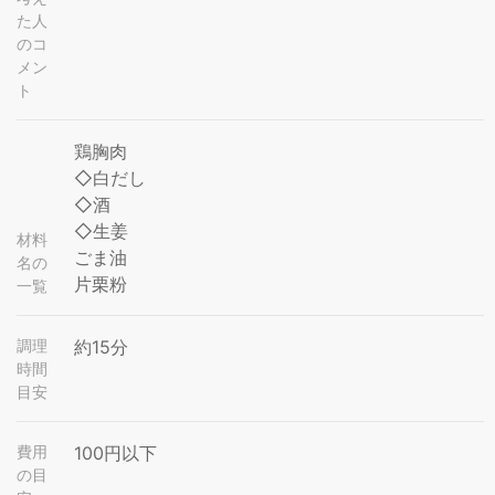
た人
のコ
メン
ト
鶏胸肉
◇白だし
◇酒
◇生姜
材料
ごま油
名の
片栗粉
一覧
調理
約15分
時間
目安
費用
100円以下
の目