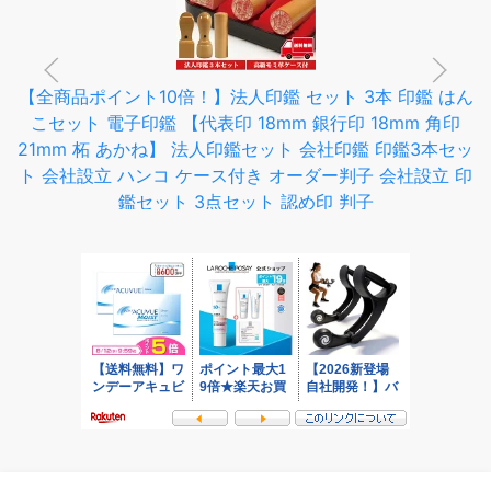
【全商品ポイント10倍！】法人印鑑 セット 3本 印鑑 はん
こセット 電子印鑑 【代表印 18mm 銀行印 18mm 角印
21mm 柘 あかね】 法人印鑑セット 会社印鑑 印鑑3本セッ
ト 会社設立 ハンコ ケース付き オーダー判子 会社設立 印
鑑セット 3点セット 認め印 判子