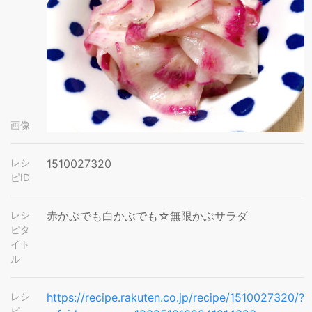
画像
レシ
1510027320
ピID
レシ
赤かぶでも白かぶでも☆無限かぶサラダ
ピタ
イト
ル
レシ
https://recipe.rakuten.co.jp/recipe/1510027320/?
ピ