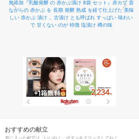
無添加『乳酸発酵 の 赤かぶ漬け 8袋 セット』赤カブ 昔
ながらの 赤かぶ を 長期 発酵 熟成 を経て仕上げた 美味
しい 赤かぶ 漬け 。古漬け とも呼ばれ すっぱい 味わい
で 甘くない のが 特徴 塩漬け 樽の味
おすすめの献立
気に入った献立は「いいね！」ボタンをクリックしてね！