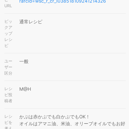
rafcid=wsc_r_cr_1038518109241214326
URL
ピッ
通常レシピ
クア
ップ
レシ
ピ
ユー
一般
ザー
区分
レシ
M@H
ピ投
稿者
レシ
かぶは赤かぶでも白かぶでもOK！
ピを
オイルはアマニ油、米油、オリーブオイルでもお好
考え