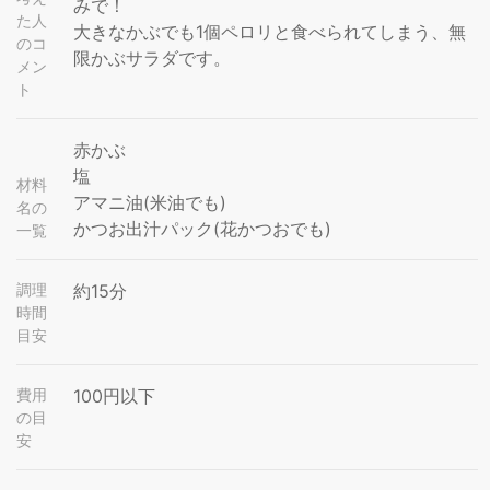
みで！
た人
大きなかぶでも1個ペロリと食べられてしまう、無
のコ
限かぶサラダです。
メン
ト
赤かぶ
塩
材料
アマニ油(米油でも)
名の
かつお出汁パック(花かつおでも)
一覧
調理
約15分
時間
目安
費用
100円以下
の目
安