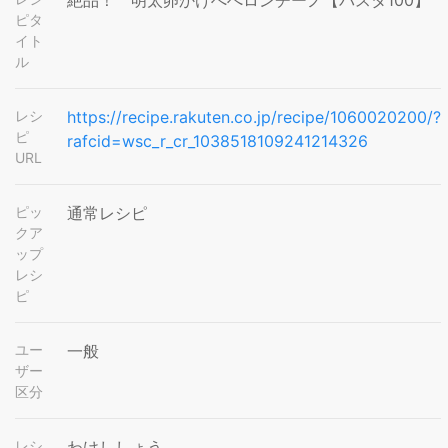
絶品！ 明太卵かけぺぺロンチーノ【パスタ100】
ピタ
イト
ル
レシ
https://recipe.rakuten.co.jp/recipe/1060020200/?
ピ
rafcid=wsc_r_cr_1038518109241214326
URL
ピッ
通常レシピ
クア
ップ
レシ
ピ
ユー
一般
ザー
区分
レシ
わけししょう