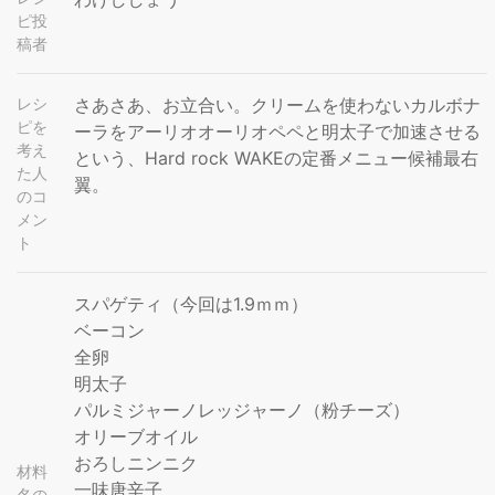
ピ投
稿者
レシ
さあさあ、お立合い。クリームを使わないカルボナ
ピを
ーラをアーリオオーリオペペと明太子で加速させる
考え
という、Hard rock WAKEの定番メニュー候補最右
た人
翼。
のコ
メン
ト
スパゲティ（今回は1.9ｍｍ）
ベーコン
全卵
明太子
パルミジャーノレッジャーノ（粉チーズ）
オリーブオイル
おろしニンニク
材料
一味唐辛子
名の