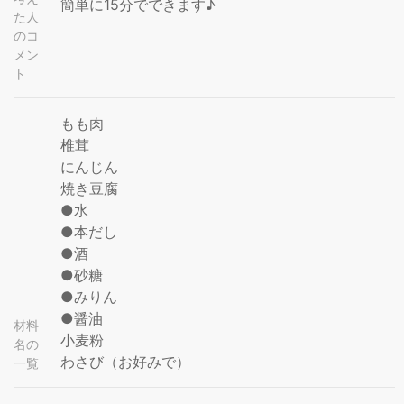
簡単に15分でできます♪
た人
のコ
メン
ト
もも肉
椎茸
にんじん
焼き豆腐
●水
●本だし
●酒
●砂糖
●みりん
●醤油
材料
小麦粉
名の
わさび（お好みで）
一覧