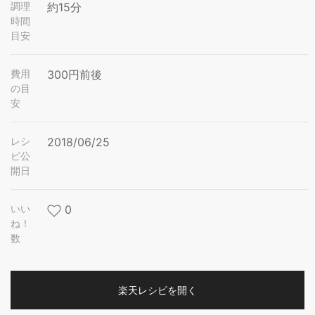
調理
約15分
時間
目安
費用
300円前後
の目
安
レシ
2018/06/25
ピ公
開日
いい
0
ね！
数
楽天レシピを開く