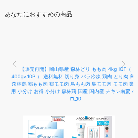
あなたにおすすめの商品
【販売再開】岡山県産 森林どり もも肉 4kg IQF（
400g×10P ） 送料無料 切り身 バラ冷凍 鶏肉 とり肉 鳥肉
森林鶏 鶏もも肉 鶏モモ肉 鳥もも肉 鳥モモ肉 モモ肉 業務
用 小分け お得 小分け 森林鶏 国産 国内産 チキン南蛮 4キ
ロ_10