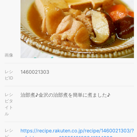
画像
レシ
1460021303
ピID
レシ
治部煮♪金沢の治部煮を簡単に煮ました♪
ピタ
イト
ル
レシ
https://recipe.rakuten.co.jp/recipe/1460021303/?
ピ