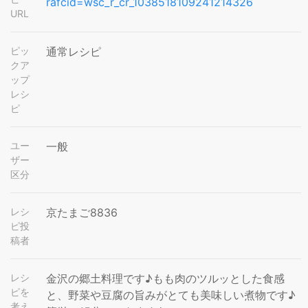
rafcid=wsc_r_cr_1038518109241214326
URL
ピッ
通常レシピ
クア
ップ
レシ
ピ
ユー
一般
ザー
区分
レシ
京たまご8836
ピ投
稿者
レシ
金沢の郷土料理です♪もも肉のツルッとした食感
ピを
と、野菜や豆腐の旨みがとても美味しい煮物です♪
考え