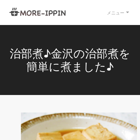
メニュー
治部煮♪金沢の治部煮を
簡単に煮ました♪