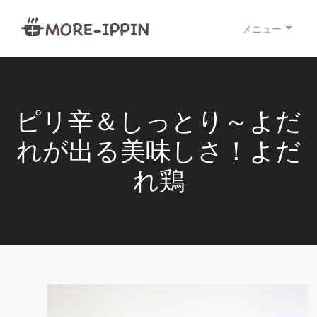
メニュー
ピリ辛＆しっとり～よだ
れが出る美味しさ！よだ
れ鶏