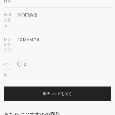
目安
費用
500円前後
の目
安
レシ
2018/04/14
ピ公
開日
いい
0
ね！
数
楽天レシピを開く
あなたにおすすめの商品