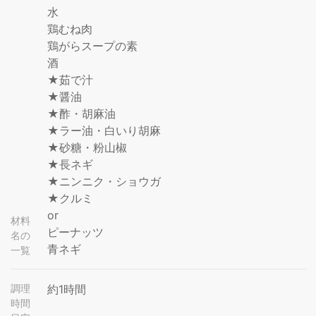
水
鶏むね肉
鶏がらスープの素
酒
★茹で汁
★醤油
★酢・胡麻油
★ラー油・白いり胡麻
★砂糖・粉山椒
★長ネギ
★ニンニク・ショウガ
★クルミ
or
材料
ピーナッツ
名の
青ネギ
一覧
調理
約1時間
時間