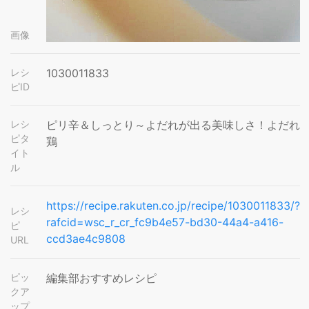
画像
レシ
1030011833
ピID
レシ
ピリ辛＆しっとり～よだれが出る美味しさ！よだれ
ピタ
鶏
イト
ル
https://recipe.rakuten.co.jp/recipe/1030011833/?
レシ
rafcid=wsc_r_cr_fc9b4e57-bd30-44a4-a416-
ピ
ccd3ae4c9808
URL
ピッ
編集部おすすめレシピ
クア
ップ