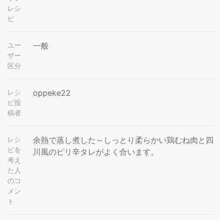
レシ
ピ
ユー
一般
ザー
区分
レシ
oppeke22
ピ投
稿者
レシ
余熱で蒸し煮した～しっとり柔らかい鶏むね肉と四
ピを
川風のピリ辛タレがよく合います。
考え
た人
のコ
メン
ト