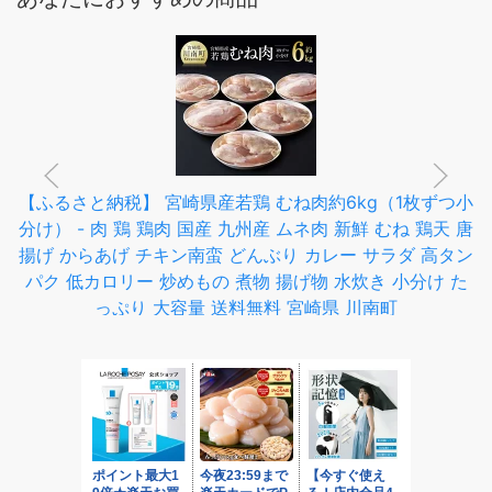
【ふるさと納税】 宮崎県産若鶏 むね肉約6kg（1枚ずつ小
分け） - 肉 鶏 鶏肉 国産 九州産 ムネ肉 新鮮 むね 鶏天 唐
揚げ からあげ チキン南蛮 どんぶり カレー サラダ 高タン
パク 低カロリー 炒めもの 煮物 揚げ物 水炊き 小分け た
っぷり 大容量 送料無料 宮崎県 川南町