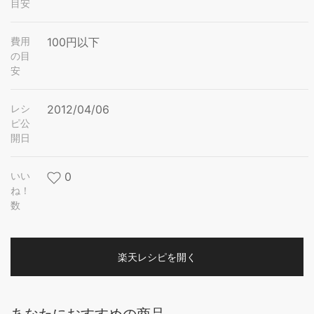
目安
費用
100円以下
の目
安
レシ
2012/04/06
ピ公
開日
いい
0
ね！
数
楽天レシピを開く