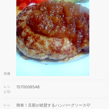
画像
レシ
1570006548
ピID
レシ
簡単！旦那が絶賛するハンバーグソース♡