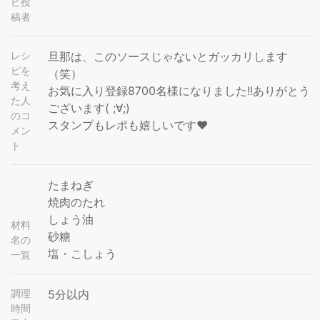
ピ投
稿者
レシ
旦那は、このソースじゃないとガッカリします
ピを
（笑）
考え
お気に入り登録8700名様になりました!!ありがとう
た人
ございます( ;∀;)
のコ
スタンプもレポも嬉しいです❤
メン
ト
たまねぎ
焼肉のたれ
しょう油
材料
砂糖
名の
塩・こしょう
一覧
調理
5分以内
時間