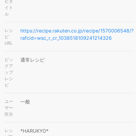
ピタ
イト
ル
レシ
https://recipe.rakuten.co.jp/recipe/1570006548/?
ピ
rafcid=wsc_r_cr_1038518109241214326
URL
ピッ
通常レシピ
クア
ップ
レシ
ピ
ユー
一般
ザー
区分
レシ
*HARUKYO*