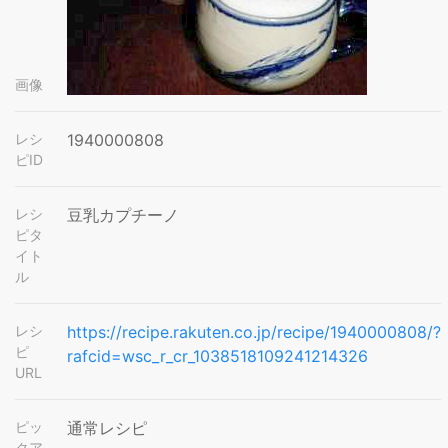
画像
レシ
1940000808
ピID
レシ
豆乳カプチーノ
ピタ
イト
ル
レシ
https://recipe.rakuten.co.jp/recipe/1940000808/?
ピ
rafcid=wsc_r_cr_1038518109241214326
URL
ピッ
通常レシピ
クア