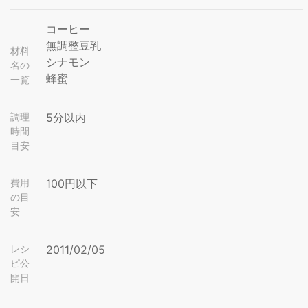
コーヒー
無調整豆乳
材料
シナモン
名の
蜂蜜
一覧
調理
5分以内
時間
目安
費用
100円以下
の目
安
レシ
2011/02/05
ピ公
開日