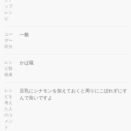
ップ
レシ
ピ
ユー
一般
ザー
区分
レシ
かば蔵
ピ投
稿者
レシ
豆乳にシナモンを加えておくと周りにこぼれずにす
ピを
んで良いですよ
考え
た人
のコ
メン
ト