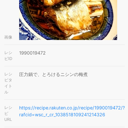
画像
レシ
1990019472
ピID
レシ
圧力鍋で、とろけるニシンの梅煮
ピタ
イト
ル
レシ
https://recipe.rakuten.co.jp/recipe/1990019472/?
ピ
rafcid=wsc_r_cr_1038518109241214326
URL