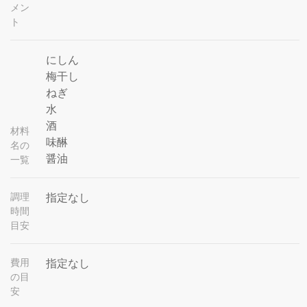
メン
ト
にしん
梅干し
ねぎ
水
酒
材料
味醂
名の
醤油
一覧
調理
指定なし
時間
目安
費用
指定なし
の目
安