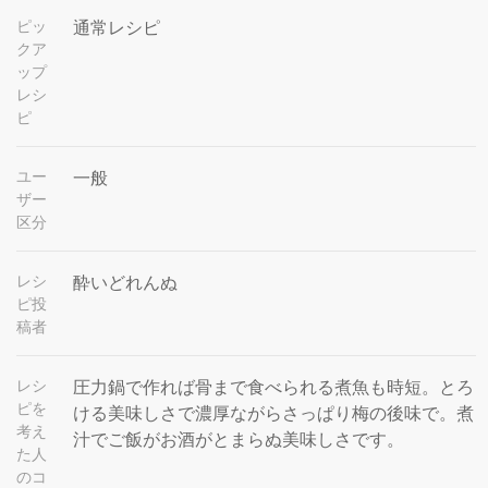
ピッ
通常レシピ
クア
ップ
レシ
ピ
ユー
一般
ザー
区分
レシ
酔いどれんぬ
ピ投
稿者
レシ
圧力鍋で作れば骨まで食べられる煮魚も時短。とろ
ピを
ける美味しさで濃厚ながらさっぱり梅の後味で。煮
考え
汁でご飯がお酒がとまらぬ美味しさです。
た人
のコ