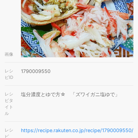
画像
レシ
1790009550
ピID
レシ
塩分濃度とゆで方☆ 「ズワイガニ塩ゆで」
ピタ
イト
ル
レシ
https://recipe.rakuten.co.jp/recipe/1790009550/
ピ