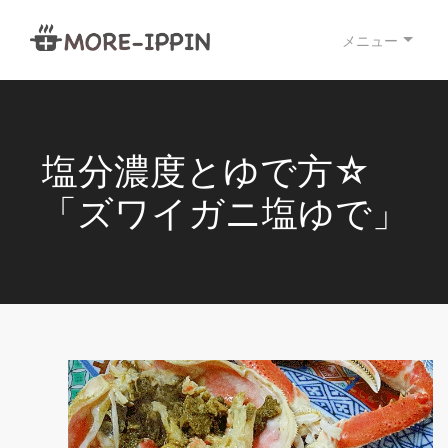
メニュー
塩分濃度とゆで方☆
「ズワイガニ塩ゆで」