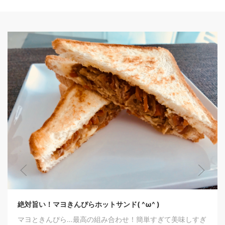
絶対旨い！マヨきんぴらホットサンド( ^ω^ )
マヨときんぴら…最高の組み合わせ！簡単すぎて美味しすぎ