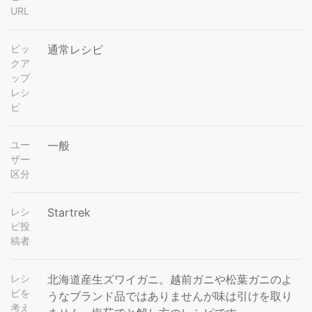
URL
ピッ
通常レシピ
クア
ップ
レシ
ピ
ユー
一般
ザー
区分
レシ
Startrek
ピ投
稿者
レシ
北海道産生ズワイガニ。越前ガニや松葉ガニのよ
ピを
うなブランド品ではありませんが味は引けを取り
考え