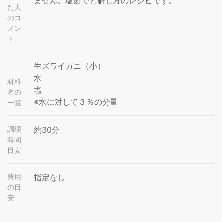
ません。塩茹でと解し方のレシピです。
た人
のコ
メン
ト
生ズワイガニ（小）
水
材料
塩
名の
※水に対して３％の分量
一覧
調理
約30分
時間
目安
費用
指定なし
の目
安