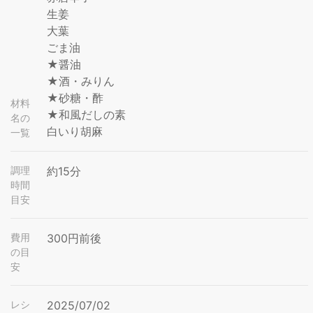
生姜
大葉
ごま油
★醤油
★酒・みりん
★砂糖・酢
材料
★和風だしの素
名の
白いり胡麻
一覧
調理
約15分
時間
目安
費用
300円前後
の目
安
レシ
2025/07/02