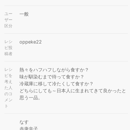
ユー
一般
ザー
区分
レシ
oppeke22
ピ投
稿者
レシ
熱々をハフハフしながら食すか？
ピを
味が馴染むまで待って食すか？
考え
冷蔵庫に移して冷たくして食すか？
た人
どちらにしても～日本人に生まれてきて良かったと
のコ
思う一品。
メン
ト
なす
赤唐辛子