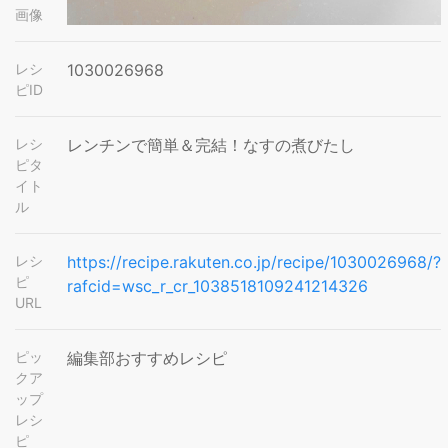
画像
レシ
1030026968
ピID
レシ
レンチンで簡単＆完結！なすの煮びたし
ピタ
イト
ル
レシ
https://recipe.rakuten.co.jp/recipe/1030026968/?
ピ
rafcid=wsc_r_cr_1038518109241214326
URL
ピッ
編集部おすすめレシピ
クア
ップ
レシ
ピ