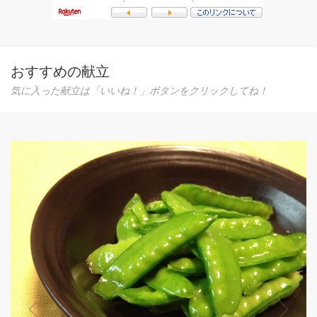
おすすめの献立
気に入った献立は「いいね！」ボタンをクリックしてね！
離乳食完
しっかり
0