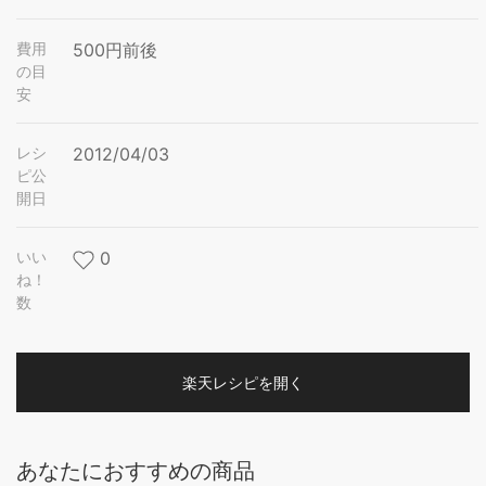
費用
500円前後
の目
安
レシ
2012/04/03
ピ公
開日
いい
0
ね！
数
楽天レシピを開く
あなたにおすすめの商品