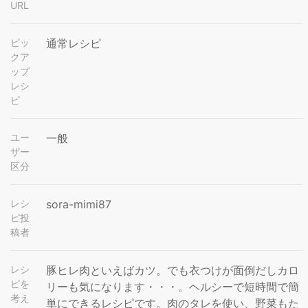
URL
ピッ
通常レシピ
クア
ップ
レシ
ピ
ユー
一般
ザー
区分
レシ
sora-mimi87
ピ投
稿者
レシ
豚ヒレ肉といえばカツ。でも衣つけが面倒だしカロ
ピを
リーも気になります・・・。ヘルシーで短時間で簡
考え
単にできるレシピです。肉のタレを使い、野菜もた