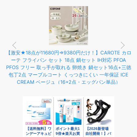
【激安★18点が11680円⇒9380円だけ！】CAROTE カロ
ーテ フライパン セット 18点 鍋セット IH対応 PFOA
PFOS フリー 取っ手が取れる 卵焼き 鍋セット16点+三徳
包丁2点 マーブルコート くっつきにくい 一年保証 ICE
CREAM ベージュ（16+2点・エッグパン単品）