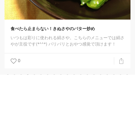
止まらない！きぬさやのバター炒め
彩りに使われる絹さや。こちらのメニューでは絹さ
です(*^^*) パリパリとおやつ感覚で頂けます！
Copyright 2020-2026 -
Evosystem, Inc.
All rights reserved.