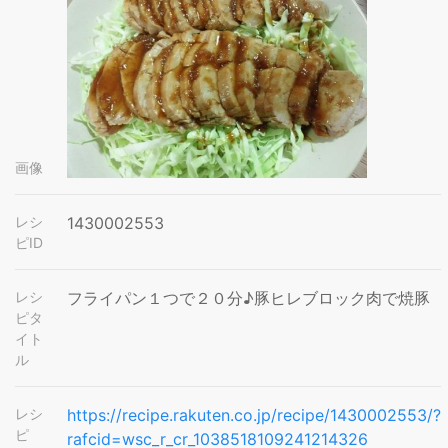
画像
レシ
1430002553
ピID
レシ
フライパン１つで２０分♪豚ヒレブロック肉で焼豚
ピタ
イト
ル
レシ
https://recipe.rakuten.co.jp/recipe/1430002553/?
ピ
rafcid=wsc_r_cr_1038518109241214326