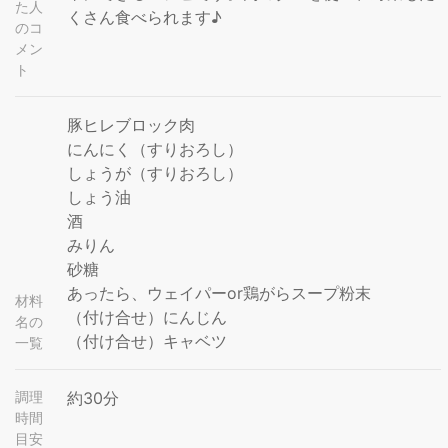
た人
くさん食べられます♪
のコ
メン
ト
豚ヒレブロック肉
にんにく（すりおろし）
しょうが（すりおろし）
しょう油
酒
みりん
砂糖
あったら、ウェイパーor鶏がらスープ粉末
材料
（付け合せ）にんじん
名の
（付け合せ）キャベツ
一覧
調理
約30分
時間
目安