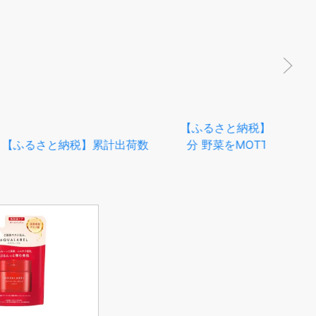
と納税】レンジで1
MOTTO スープ
べる】4・6・8・
・36個 セット レ
ンスタント 国産 ダ
ベジMOTTOスープ
時短 手軽 | 野菜
常温保存 女性 人気
【1,400円OFFクーポン 11日
01:59まで】野菜をMOTTO
【ふ
スープ 6個 セット おまかせ
海藻
｜ レンジ 1分 カップスープ
ー
まとめ買い 常温 長期保存 ス
お届
トック 食品 詰め合わせ 国産
食 
野菜 簡単 手軽 カレー 和風
期便
人気 冷製 ポタージュ ｜ 自
ープ
宅用 送料無料
たま
ぐだ