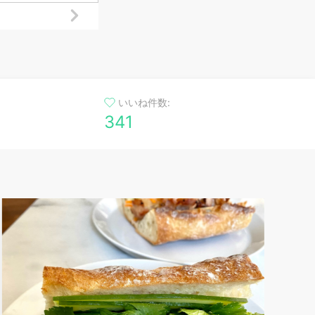
いいね件数:
341