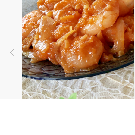
豆板醤が無くても大丈夫♫ぷりっぷりな絶品エビチリ
安い冷凍むき海老でも、豆板醤が無くても、美味し
いエビチリが出来ますよ(*´꒳`*) 食べたくなったらす
ぐ出来る！お弁当のおかずにも◎