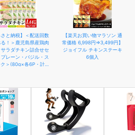
【ふるさ
分 野菜を
【個数が選
12・24
トルト イ
ラソン 通
【ふるさと納税】累計出荷数
イエット 
3,499円】
13万件突破【内容量＆発送
具だくさん 
ンステーキ
時期が選べる！】宮崎県産鶏
たっぷり 
チキン南蛮 - 宮崎 タルタル
ソース おかず お弁当 惣菜
1.68kg/2.24kg/3.64kg/6.16kg
累計出荷数13万件突破 送料
無料 SKU-1506 【宮崎県都
城市】