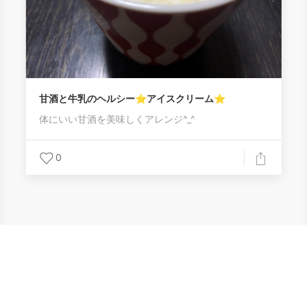
甘酒と牛乳のヘルシー⭐アイスクリーム⭐
体にいい甘酒を美味しくアレンジ^_^
0