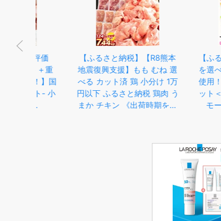
熊本
【ふるさと納税】＜配送回数
【楽天お買い物マ
ね 選
を選べる！＞鹿児島県産鶏肉
常価格 6,998円⇒
 1万
使用！サラダチキン詰合せセ
ジョイフル チキ
肉 う
ット＜プレーン・バジル・ス
6個入
期をお
モーク＞(80g×各6P・計
 肉
1.44kg) 鶏肉 サラダチキン
りむね
むね肉 サラダ おかず タンパ
鳥 と
ク質 冷蔵 セット 詰め合わせ
も肉
小分け 時短 ダイエット 筋ト
レ【鹿児島協同食品】