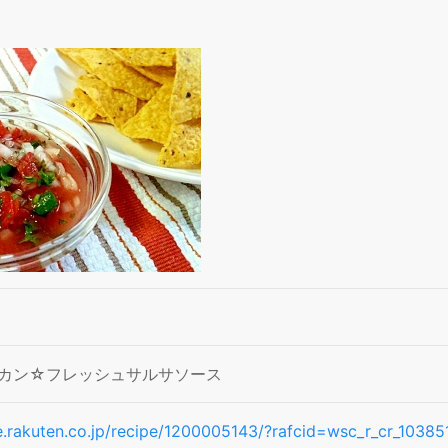
カン☆フレッシュサルサソース
pe.rakuten.co.jp/recipe/1200005143/?rafcid=wsc_r_cr_103