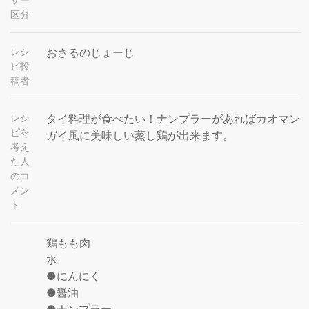
区分
レシ
おさるのじょーじ
ピ投
稿者
レシ
タイ料理が食べたい！ナンプラーがあればカオマン
ピを
ガイ風に美味しい蒸し鶏が出来ます。
考え
た人
のコ
メン
ト
鶏もも肉
水
●にんにく
●醤油