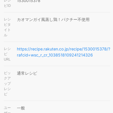
レシ
1530015378
ピID
レシ
カオマンガイ風蒸し鶏！パクチー不使用
ピタ
イト
ル
レシ
https://recipe.rakuten.co.jp/recipe/1530015378/?
ピ
rafcid=wsc_r_cr_1038518109241214326
URL
ピッ
通常レシピ
クア
ップ
レシ
ピ
ユー
一般
ザー