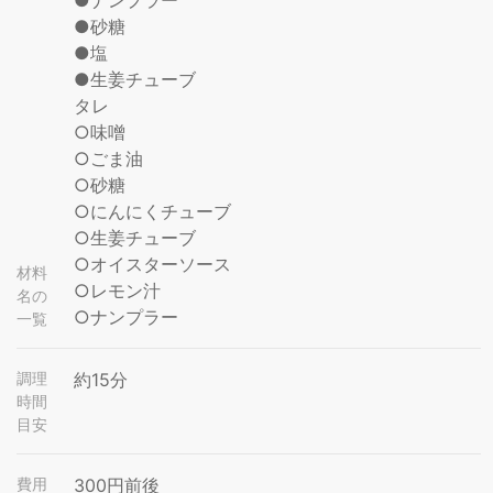
●ナンプラー
●砂糖
●塩
●生姜チューブ
タレ
○味噌
○ごま油
○砂糖
○にんにくチューブ
○生姜チューブ
○オイスターソース
材料
○レモン汁
名の
○ナンプラー
一覧
調理
約15分
時間
目安
費用
300円前後