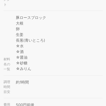
ト
豚ロースブロック
大根
卵
生姜
長葱(青いところ)
☆水
☆酒
☆醤油
材料
☆砂糖
名の
☆みりん
一覧
調理
約1時間
時間
目安
費用
500円前後