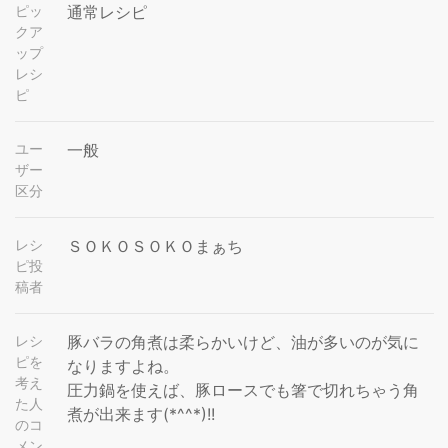
ピッ
通常レシピ
クア
ップ
レシ
ピ
ユー
一般
ザー
区分
レシ
ＳＯＫＯＳＯＫＯまぁち
ピ投
稿者
レシ
豚バラの角煮は柔らかいけど、油が多いのが気に
ピを
なりますよね。
考え
圧力鍋を使えば、豚ロースでも箸で切れちゃう角
た人
煮が出来ます(*^^*)!!
のコ
メン