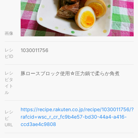
画像
レシ
1030011756
ピID
レシ
豚ロースブロック使用☆圧力鍋で柔らか角煮
ピタ
イト
ル
https://recipe.rakuten.co.jp/recipe/1030011756/?
レシ
rafcid=wsc_r_cr_fc9b4e57-bd30-44a4-a416-
ピ
ccd3ae4c9808
URL