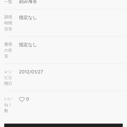
刻み海苔
一覧
調理
指定なし
時間
目安
費用
指定なし
の目
安
レシ
2012/01/27
ピ公
開日
いい
0
ね！
数