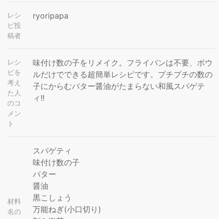
レシ
ryoripapa
ピ投
稿者
レシ
味付け数の子をリメイク。フライパンは不要、ボウ
ピを
ルだけでできる超簡単レシピです。プチプチの数の
考え
子にからむバター醤油がたまらない和風スパゲテ
た人
ィ!!
のコ
メン
ト
スパゲティ
味付け数の子
バター
醤油
黒こしょう
材料
万能ねぎ(小口切り)
名の