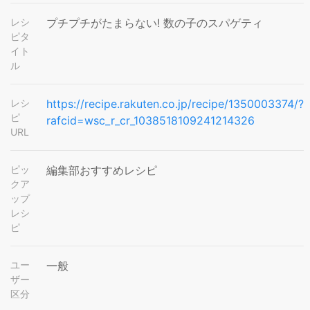
レシ
プチプチがたまらない! 数の子のスパゲティ
ピタ
イト
ル
レシ
https://recipe.rakuten.co.jp/recipe/1350003374/?
ピ
rafcid=wsc_r_cr_1038518109241214326
URL
ピッ
編集部おすすめレシピ
クア
ップ
レシ
ピ
ユー
一般
ザー
区分