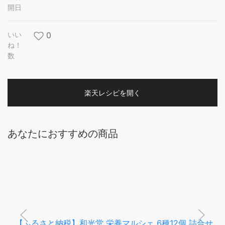
開日
いい
0
ね！
数
楽天レシピを開く
あなたにおすすめの商品
【ふるさと納税】和光堂 栄養マルシェ 6種12個 詰合せ
（12か月頃～） WAKODO ベビーフード レトルト 離乳食
子ども 子供 孫 家族 手軽 お届け：準備でき次第、発送
いたします。※申込状況によってはお時間を頂く場合があ
ります。