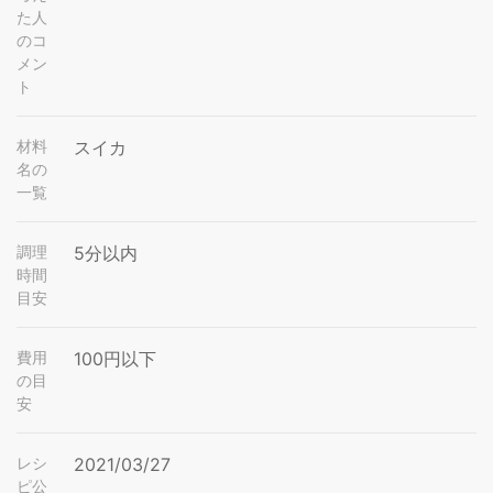
た人
のコ
メン
ト
材料
スイカ
名の
一覧
調理
5分以内
時間
目安
費用
100円以下
の目
安
レシ
2021/03/27
ピ公