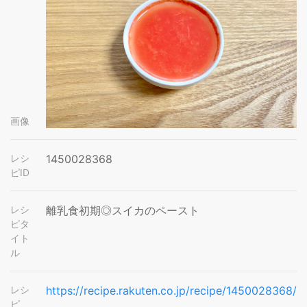
画像
レシ
1450028368
ピID
レシ
離乳食初期◎スイカのペースト
ピタ
イト
ル
レシ
https://recipe.rakuten.co.jp/recipe/1450028368/
ピ