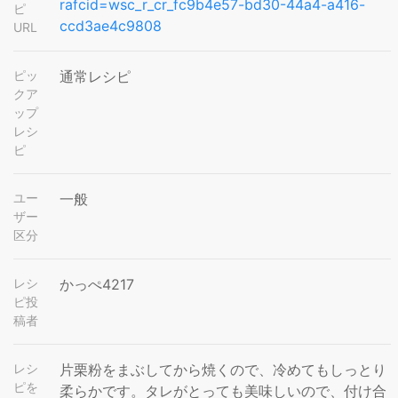
rafcid=wsc_r_cr_fc9b4e57-bd30-44a4-a416-
ピ
ccd3ae4c9808
URL
ピッ
通常レシピ
クア
ップ
レシ
ピ
ユー
一般
ザー
区分
レシ
かっぺ4217
ピ投
稿者
レシ
片栗粉をまぶしてから焼くので、冷めてもしっとり
ピを
柔らかです。タレがとっても美味しいので、付け合