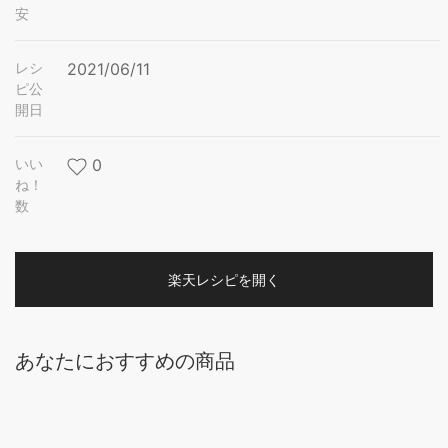
安
レシ
2021/06/11
ピ公
開日
いい
0
ね！
数
楽天レシピを開く
あなたにおすすめの商品
20度 木挽BLUE 1800ml パック 6本 木挽ブルー 芋焼酎 い