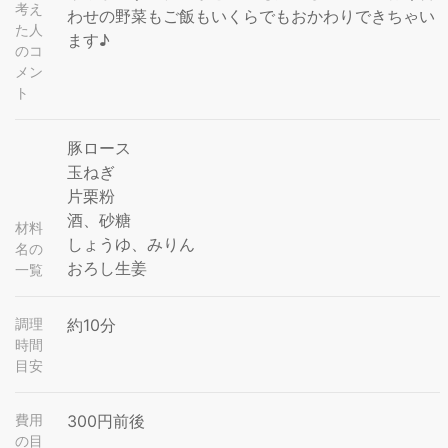
考え
わせの野菜もご飯もいくらでもおかわりできちゃい
た人
ます♪
のコ
メン
ト
豚ロース
玉ねぎ
片栗粉
酒、砂糖
材料
しょうゆ、みりん
名の
おろし生姜
一覧
調理
約10分
時間
目安
費用
300円前後
の目