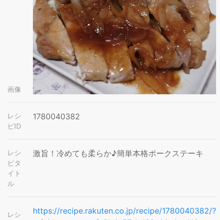
画像
レシ
1780040382
ピID
レシ
激旨！冷めても柔らか♪簡単本格ポークステーキ
ピタ
イト
ル
https://recipe.rakuten.co.jp/recipe/1780040382/?
レシ