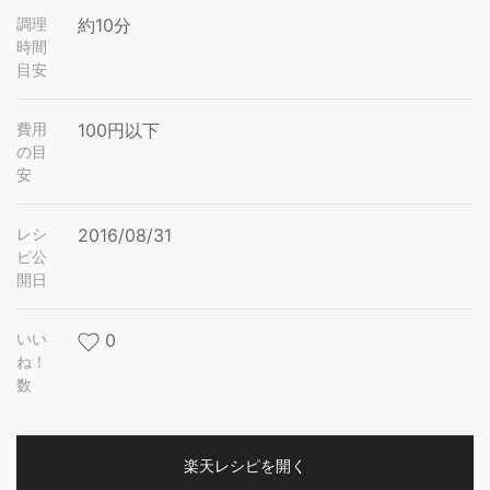
調理
約10分
時間
目安
費用
100円以下
の目
安
レシ
2016/08/31
ピ公
開日
いい
0
ね！
数
楽天レシピを開く