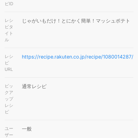
ピID
レシ
じゃがいもだけ！とにかく簡単！マッシュポテト
ピタ
イト
ル
レシ
https://recipe.rakuten.co.jp/recipe/1080014287/
ピ
URL
ピッ
通常レシピ
クア
ップ
レシ
ピ
ユー
一般
ザー