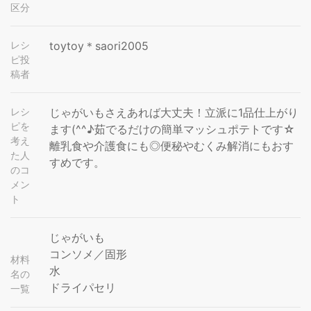
区分
レシ
toytoy＊saori2005
ピ投
稿者
レシ
じゃがいもさえあれば大丈夫！立派に1品仕上がり
ピを
ます(^^♪茹でるだけの簡単マッシュポテトです☆
考え
離乳食や介護食にも◎便秘やむくみ解消にもおす
た人
すめです。
のコ
メン
ト
じゃがいも
コンソメ／固形
材料
水
名の
ドライパセリ
一覧