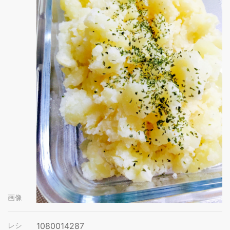
画像
レシ
1080014287