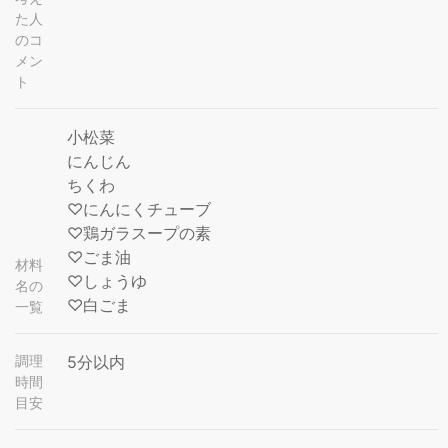
た人
のコ
メン
ト
小松菜
にんじん
ちくわ
♡にんにくチューブ
♡鶏ガラスープの素
♡ごま油
材料
♡しょうゆ
名の
♡白ごま
一覧
調理
5分以内
時間
目安