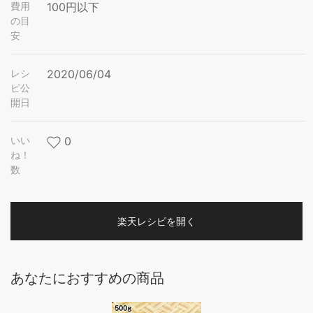
費用
100円以下
の目
安
レシ
2020/06/04
ピ公
開日
いい
0
ね！
数
楽天レシピを開く
あなたにおすすめの商品