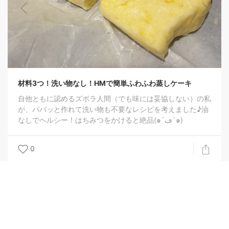
蒸しケーキ
妥協しない）の私
考えました♪油
なしでヘルシー！はちみつをかけると絶品(๑´ڡ`๑)