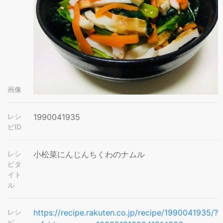
画像
レシ
1990041935
ピID
レシ
小松菜にんじんちくわのナムル
ピタ
イト
ル
レシ
https://recipe.rakuten.co.jp/recipe/1990041935/?
ピ