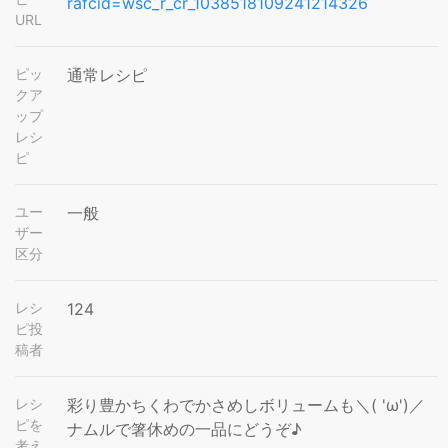
rafcid=wsc_r_cr_1038518109241214326
URL
ピッ
通常レシピ
クア
ップ
レシ
ピ
ユー
一般
ザー
区分
レシ
124
ピ投
稿者
レシ
彩り豊かちくわでかさめしボリュームも＼( 'ω')／
ピを
ナムルで箸休めの一品にどうぞ♪
考え