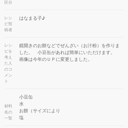
区分
レシ
はなまる子♪
ピ投
稿者
レシ
鏡開きのお餅などでぜんざい（お汁粉）を作りま
ピを
した。 小豆缶があれば簡単にいただけます。
考え
画像は今年のＵＰに変更しました。
た人
のコ
メン
ト
小豆缶
水
材料
お餅（サイズにより
名の
塩
一覧