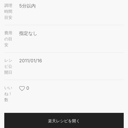
調理
5分以内
時間
目安
費用
指定なし
の目
安
レシ
2011/01/16
ピ公
開日
いい
0
ね！
数
楽天レシピを開く