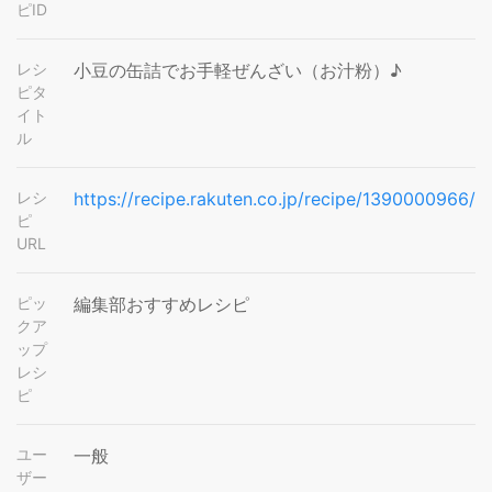
ピID
レシ
小豆の缶詰でお手軽ぜんざい（お汁粉）♪
ピタ
イト
ル
レシ
https://recipe.rakuten.co.jp/recipe/1390000966/
ピ
URL
ピッ
編集部おすすめレシピ
クア
ップ
レシ
ピ
ユー
一般
ザー