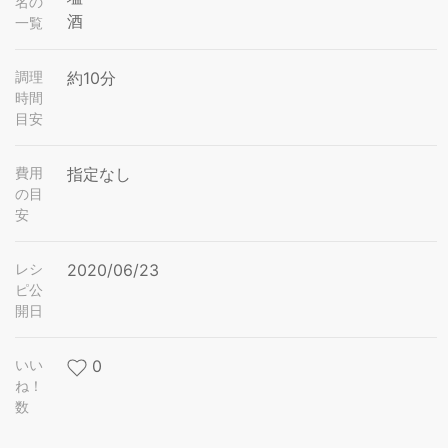
名の
酒
一覧
調理
約10分
時間
目安
費用
指定なし
の目
安
レシ
2020/06/23
ピ公
開日
いい
0
ね！
数