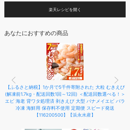
楽天レシピを開く
あなたにおすすめの商品
【ふるさと納税】1か月で5千件寄附された 大粒 むきえび
(解凍前1.7kg・配送回数1回～12回) ＜配送回数選べる！＞
エビ 海老 背ワタ処理済 剥きえび 大型 バナメイエビ バラ
冷凍 海鮮用 保存料不使用 定期便 スピード発送
【116200500】【浜永水産】