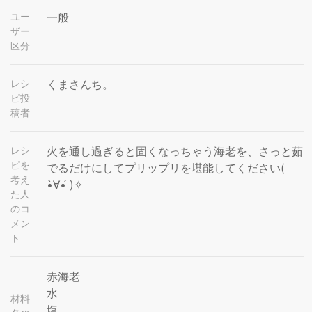
ユー
一般
ザー
区分
レシ
くまさんち。
ピ投
稿者
レシ
火を通し過ぎると固くなっちゃう海老を、さっと茹
ピを
でるだけにしてプリップリを堪能してください(
考え
•̀∀•́ )✧
た人
のコ
メン
ト
赤海老
水
材料
塩