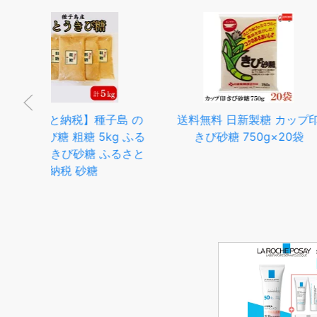
 の
送料無料 日新製糖 カップ印
【ふるさと納税】
 ふる
きび砂糖 750g×20袋
で受付終了】北海
るさと
糖 20kg ( 1kg ×
ん菜 ビート 100
砂糖 てんさい糖 
直送 送料無料 北