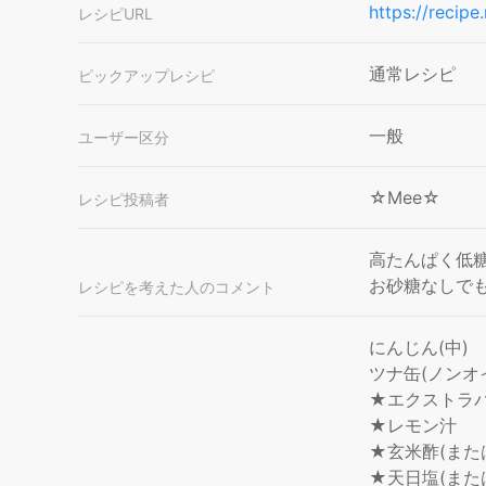
https://recip
レシピURL
通常レシピ
ピックアップレシピ
一般
ユーザー区分
☆Mee☆
レシピ投稿者
高たんぱく低
お砂糖なしで
レシピを考えた人のコメント
にんじん(中)
ツナ缶(ノンオ
★エクストラ
★レモン汁
★玄米酢(また
★天日塩(また