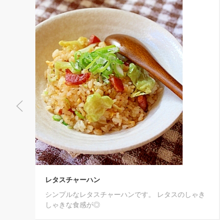
ハン
タスチャーハンです。 レタスのしゃき
野菜にも！ハンバ
が◎
ハンバーガー用に