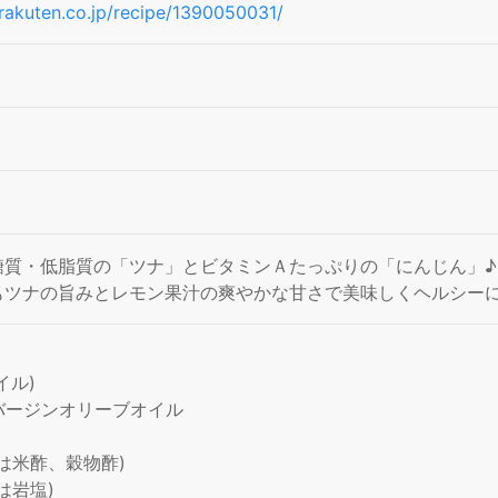
e.rakuten.co.jp/recipe/1390050031/
糖質・低脂質の「ツナ」とビタミンＡたっぷりの「にんじん」♪
もツナの旨みとレモン果汁の爽やかな甘さで美味しくヘルシーに
イル)
バージンオリーブオイル
は米酢、穀物酢)
は岩塩)