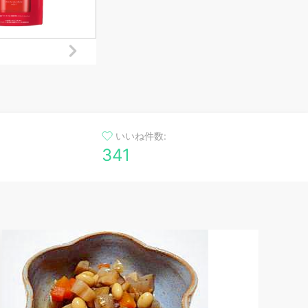
いいね件数:
341
わたしのクロワッサン
スタンダードなパンだから、
ると思いますが、 わたしのお