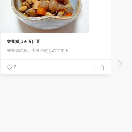
んな感じです。
0
のです★