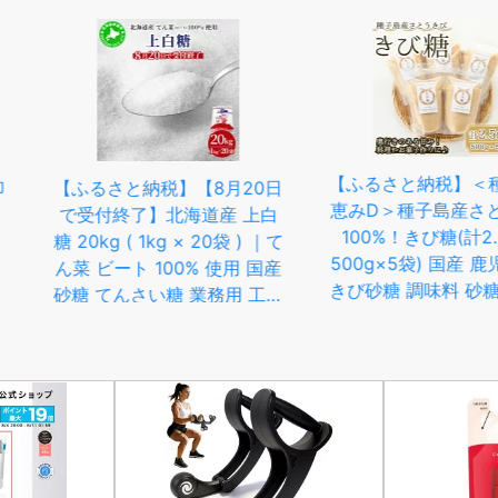
【ふるさと納税】＜種子島の
【8月20日
オーサワ
恵みD＞種子島産さとうきび
道産 上白
(70g*3
100%！きび糖(計2.5kg・
 20袋 ) ｜て
【
500g×5袋) 国産 鹿児島県産
% 使用 国産
きび砂糖 調味料 砂糖 個包装
業務用 工場
小分け お菓子作り 煮物 料理
海道 伊達市
【油久げんき村】