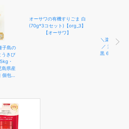
＼
の有機すりごま 白
＼楽天ランキング1位獲得！
／
コセット)【org_3】
／ 波里 香りよい すりごま
ごま
オーサワ】
黒 600g 胡麻(ごま) ゴマ す
ガニ
り胡麻 業務用