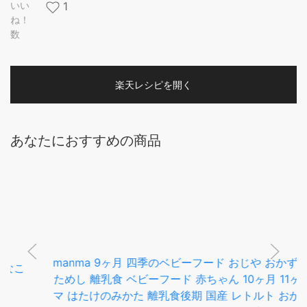
いい
1
ね！
数
楽天レシピを開く
あなたにおすすめの商品
manma 9ヶ月 四季のベビーフード おじや おかず 混在 お
ためし 離乳食 ベビーフード 赤ちゃん 10ヶ月 11ヶ月 マン
マ はたけのみかた 離乳食後期 国産 レトルト おかゆ 栄養
持ち運び 2個セット/6個セット パウチ 詰め合わせ 便利
鉄 野菜