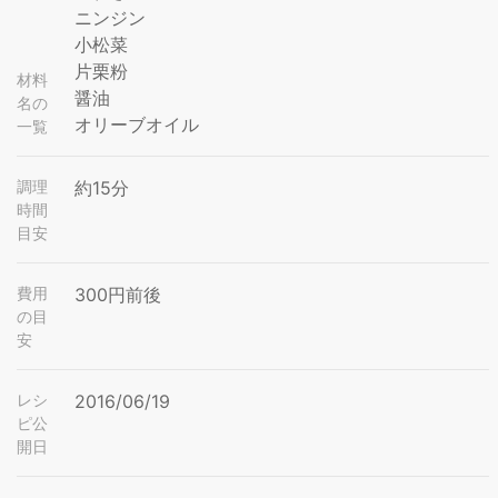
ニンジン
小松菜
片栗粉
材料
醤油
名の
オリーブオイル
一覧
調理
約15分
時間
目安
費用
300円前後
の目
安
レシ
2016/06/19
ピ公
開日