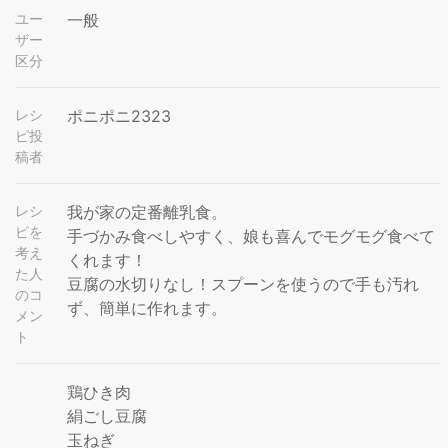
ユー
一般
ザー
区分
レシ
ポニポニ2323
ピ投
稿者
レシ
我が家の定番離乳食。
ピを
手づかみ食べしやすく、娘も喜んでモグモグ食べて
考え
くれます！
た人
豆腐の水切りなし！スプーンを使うので手も汚れ
のコ
ず、簡単に作れます。
メン
ト
鶏ひき肉
絹ごし豆腐
玉ねぎ