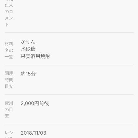
た人
のコ
メン
ト
かりん
材料
氷砂糖
名の
果実酒用焼酎
一覧
調理
約15分
時間
目安
費用
2,000円前後
の目
安
レシ
2018/11/03