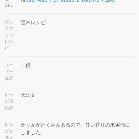
rafcid=wsc_r_cr_1038518109241214326
URL
ピッ
通常レシピ
クア
ップ
レシ
ピ
ユー
一般
ザー
区分
レシ
天の文
ピ投
稿者
レシ
かりんがたくさんあるので、甘い香りの果実酒に
ピを
しました。
考え