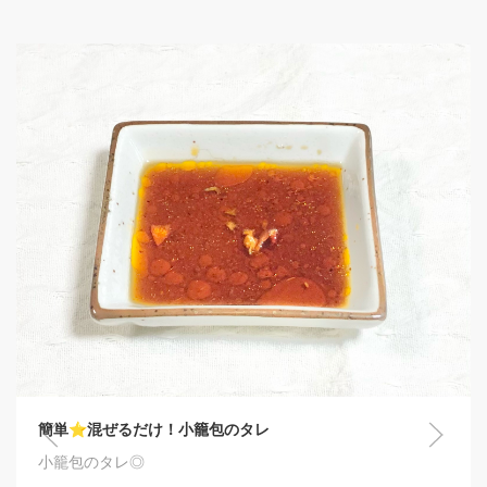
簡単⭐混ぜるだけ！小籠包のタレ
小籠包のタレ◎