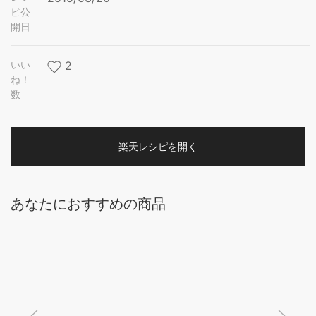
ピ公
開日
いい
2
ね！
数
楽天レシピを開く
あなたにおすすめの商品
≪ポイント5倍★11日1:59迄≫＼レビュー1,500件突破★／
炊飯器 3合 IH 5.5合 5合炊き 3合炊き アイリスオーヤマ
ホワイト ブラック ピンク ベージュ グレー 小型 コンパク
ト 一人暮らし 銘柄炊き 低温調理 炊飯ジャー 料理 RC-