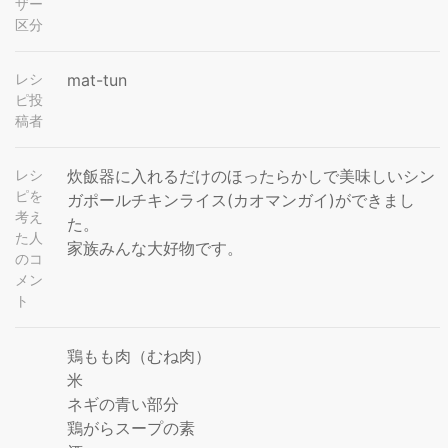
ザー
区分
レシ
mat-tun
ピ投
稿者
レシ
炊飯器に入れるだけのほったらかしで美味しいシン
ピを
ガポールチキンライス(カオマンガイ)ができまし
考え
た。
た人
家族みんな大好物です。
のコ
メン
ト
鶏もも肉（むね肉）
米
ネギの青い部分
鶏がらスープの素