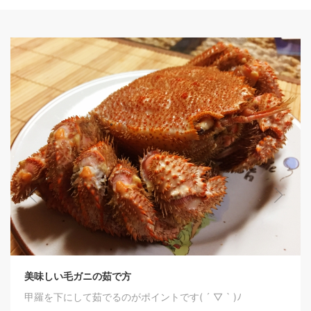
美味しい毛ガニの茹で方
甲羅を下にして茹でるのがポイントです( ´ ▽ ` )ﾉ