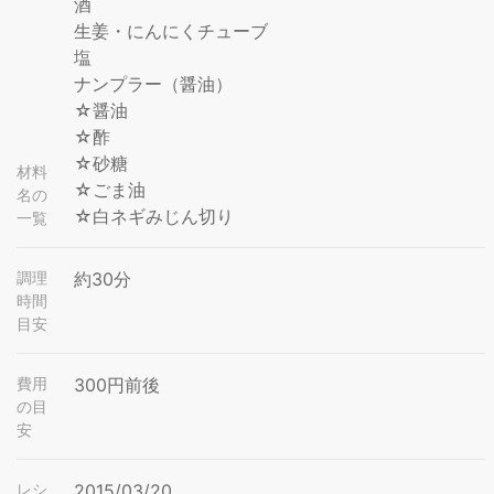
酒
生姜・にんにくチューブ
塩
ナンプラー（醤油）
☆醤油
☆酢
☆砂糖
材料
☆ごま油
名の
☆白ネギみじん切り
一覧
調理
約30分
時間
目安
費用
300円前後
の目
安
レシ
2015/03/20