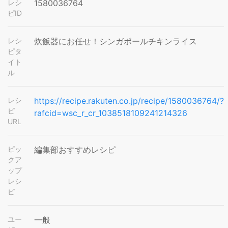
レシ
1580036764
ピID
レシ
炊飯器にお任せ！シンガポールチキンライス
ピタ
イト
ル
レシ
https://recipe.rakuten.co.jp/recipe/1580036764/?
ピ
rafcid=wsc_r_cr_1038518109241214326
URL
ピッ
編集部おすすめレシピ
クア
ップ
レシ
ピ
ユー
一般