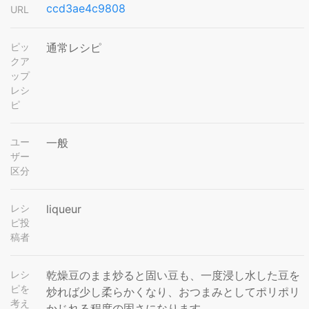
ccd3ae4c9808
URL
ピッ
通常レシピ
クア
ップ
レシ
ピ
ユー
一般
ザー
区分
レシ
liqueur
ピ投
稿者
レシ
乾燥豆のまま炒ると固い豆も、一度浸し水した豆を
ピを
炒れば少し柔らかくなり、おつまみとしてポリポリ
考え
かじれる程度の固さになります。