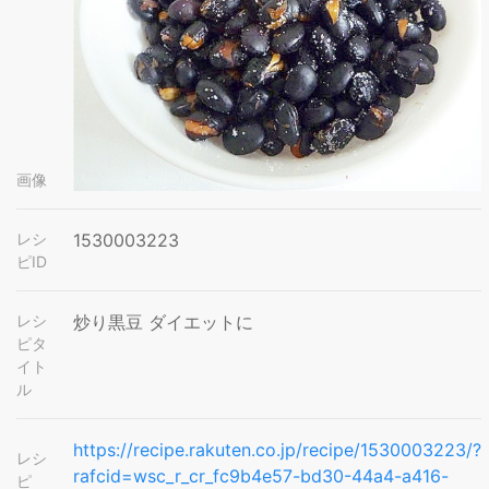
画像
レシ
1530003223
ピID
レシ
炒り黒豆 ダイエットに
ピタ
イト
ル
https://recipe.rakuten.co.jp/recipe/1530003223/?
レシ
rafcid=wsc_r_cr_fc9b4e57-bd30-44a4-a416-
ピ