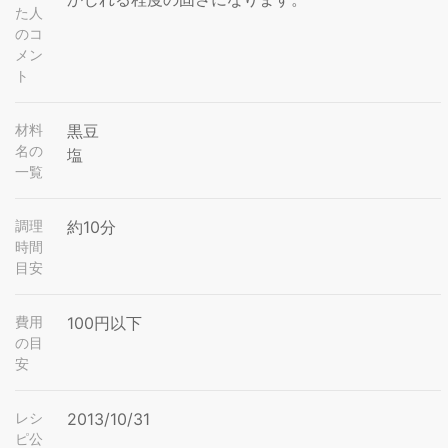
た人
のコ
メン
ト
材料
黒豆
名の
塩
一覧
調理
約10分
時間
目安
費用
100円以下
の目
安
レシ
2013/10/31
ピ公