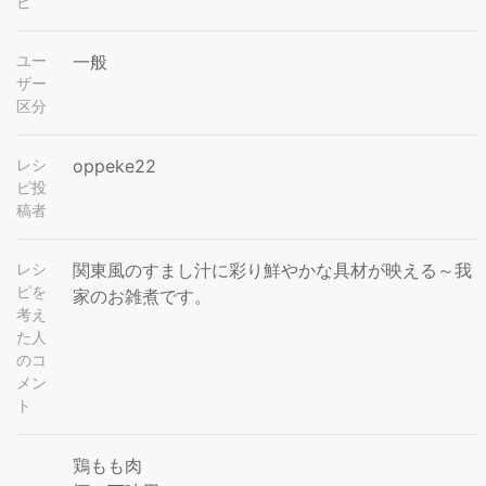
ピ
ユー
一般
ザー
区分
レシ
oppeke22
ピ投
稿者
レシ
関東風のすまし汁に彩り鮮やかな具材が映える～我
ピを
家のお雑煮です。
考え
た人
のコ
メン
ト
鶏もも肉