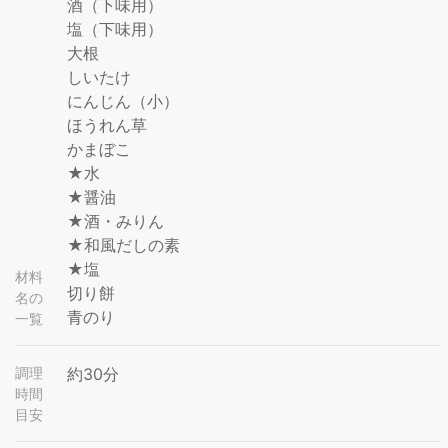
酒（下味用）
塩（下味用）
大根
しいたけ
にんじん（小）
ほうれん草
かまぼこ
★水
★醤油
★酒・みりん
★和風だしの素
★塩
材料
切り餅
名の
青のり
一覧
調理
約30分
時間
目安