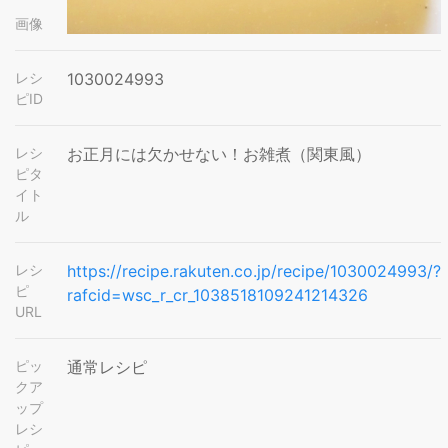
画像
レシ
1030024993
ピID
レシ
お正月には欠かせない！お雑煮（関東風）
ピタ
イト
ル
レシ
https://recipe.rakuten.co.jp/recipe/1030024993/?
ピ
rafcid=wsc_r_cr_1038518109241214326
URL
ピッ
通常レシピ
クア
ップ
レシ